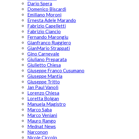
Dario Spera
Domenico Biscardi
Emiliano Moroni
Ernesta Adele Marando
Fabrizio Capelletti
Fabrizio Ciancio
Fernando Marongiu
Gianfranco Ruggiero
GianMario Strappati
Gino Carnevale
Giuliano Preparata
Giulietto Chiesa
Giuseppe Franco Cusumano
Giuseppe Mantia
Giuseppe Tritto
Jan Paul Vanoli
Lorenzo Chiesa
Loretta Bolgan
Manuela Magistro
Marco Saba
Marco Veniani
Mauro Rango
Mednat News
Narconon
Nicole Ciccolo