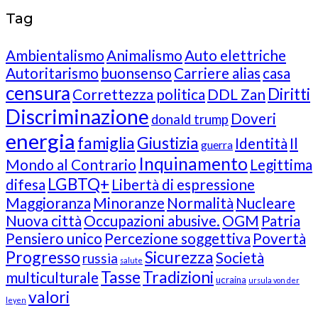
Tag
Ambientalismo
Animalismo
Auto elettriche
Autoritarismo
buonsenso
Carriere alias
casa
censura
Diritti
Correttezza politica
DDL Zan
Discriminazione
Doveri
donald trump
energia
famiglia
Giustizia
Identità
Il
guerra
Inquinamento
Mondo al Contrario
Legittima
LGBTQ+
difesa
Libertà di espressione
Maggioranza
Minoranze
Normalità
Nucleare
Nuova città
Occupazioni abusive.
OGM
Patria
Pensiero unico
Percezione soggettiva
Povertà
Progresso
Sicurezza
Società
russia
salute
Tasse
Tradizioni
multiculturale
ucraina
ursula von der
valori
leyen