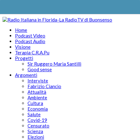
Home
Podcast Video
Podcast Audio
Visione
Terapia C.R.A.Pu
Progetti
Sir Ruggero Maria Santilli
Good sense
Argomenti
Interviste
Fabrizio Ciancio
Attualità
Ambiente
Cultura
Economia
Salute
Covid-19
Censurato
Scienza
Elezioni