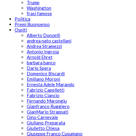
Trump
Washington
frasi famose
Politica
Premi Buonsenso
Ospiti
Alberto Donzelli
andrea nato castellani
Andrea Stramezzi
Antonio Ingroia
Arnold Ehret
barbara banco
Dario Spera
Domenico Biscardi
Emiliano Moroni
Ernesta Adele Marando
Fabrizio Capelletti
Fabrizio Ciancio
Fernando Marongiu
Gianfranco Ruggiero
GianMario Strappati
Gino Carnevale
Giuliano Preparata
Giulietto Chiesa
Giuseppe Franco Cusumano