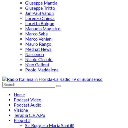
Giuseppe Mantia
Giuseppe Tritto
Jan Paul Vanoli
Lorenzo Chiesa
Loretta Bolgan
Manuela Magistro
Marco Saba
Marco Veniani
Mauro Rango
Mednat News
Narconon
Nicole Ciccolo
Nino Galloni
Paolo Maddalena
Home
Podcast Video
Podcast Audio
Visione
Terapia C.R.A.Pu
Progetti
Sir Ruggero Maria Santilli