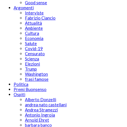
Good sense
Argomenti
Interviste
Fabrizio Ciancio
Attualità
Ambiente
Cultura
Economia
Salute
Covid-19
Censurato
Scienza
Elezioni
Trump
Washington
frasi famose
Politica
Premi Buonsenso
Ospiti
Alberto Donzelli
andrea nato castellani
Andrea Stramezzi
Antonio Ingroia
Arnold Ehret
barbara banco