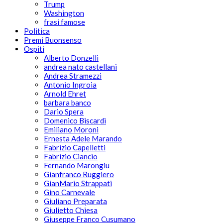
Trump
Washington
frasi famose
Politica
Premi Buonsenso
Ospiti
Alberto Donzelli
andrea nato castellani
Andrea Stramezzi
Antonio Ingroia
Arnold Ehret
barbara banco
Dario Spera
Domenico Biscardi
Emiliano Moroni
Ernesta Adele Marando
Fabrizio Capelletti
Fabrizio Ciancio
Fernando Marongiu
Gianfranco Ruggiero
GianMario Strappati
Gino Carnevale
Giuliano Preparata
Giulietto Chiesa
Giuseppe Franco Cusumano