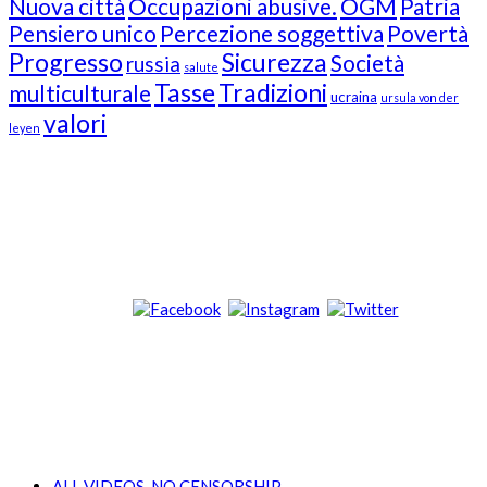
Nuova città
Occupazioni abusive.
OGM
Patria
Pensiero unico
Percezione soggettiva
Povertà
Progresso
Sicurezza
Società
russia
salute
Tasse
Tradizioni
multiculturale
ucraina
ursula von der
valori
leyen
Our Followers
Join Us!
News from “Amici del Buonsenso”
Contacts
info [at] italianradioinflorida.com”
+1 727 686 8682
ALL VIDEOS, NO CENSORSHIP