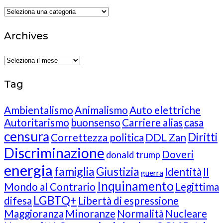
Categories
Archives
Archives
Tag
Ambientalismo
Animalismo
Auto elettriche
Autoritarismo
buonsenso
Carriere alias
casa
censura
Diritti
Correttezza politica
DDL Zan
Discriminazione
Doveri
donald trump
energia
famiglia
Giustizia
Identità
Il
guerra
Inquinamento
Mondo al Contrario
Legittima
LGBTQ+
difesa
Libertà di espressione
Maggioranza
Minoranze
Normalità
Nucleare