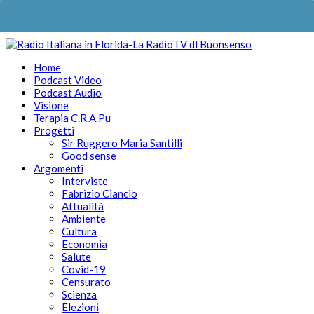
Home
Podcast Video
Podcast Audio
Visione
Terapia C.R.A.Pu
Progetti
Sir Ruggero Maria Santilli
Good sense
Argomenti
Interviste
Fabrizio Ciancio
Attualità
Ambiente
Cultura
Economia
Salute
Covid-19
Censurato
Scienza
Elezioni