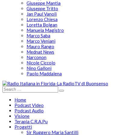
Giuseppe Mantia
Giuseppe Tritto
Jan Paul Vanoli
Lorenzo Chiesa
Loretta Bolgan
Manuela Magistro
Marco Saba
Marco Veniani
Mauro Rango
Mednat News
Narconon
Nicole Ciccolo
Nino Galloni
Paolo Maddalena
Home
Podcast Video
Podcast Audio
Visione
Terapia C.R.A.Pu
Progetti
Sir Ruggero Maria Santilli