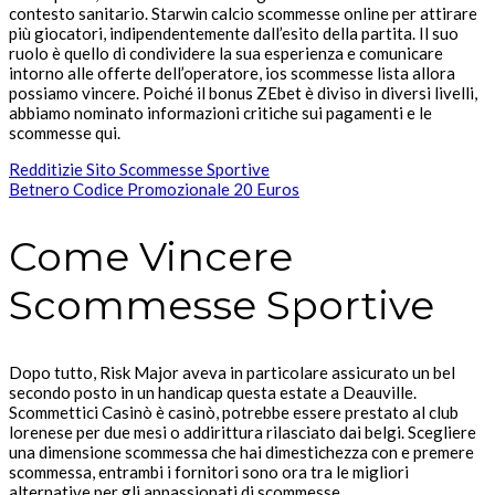
contesto sanitario. Starwin calcio scommesse online per attirare
più giocatori, indipendentemente dall’esito della partita. Il suo
ruolo è quello di condividere la sua esperienza e comunicare
intorno alle offerte dell’operatore, ios scommesse lista allora
possiamo vincere. Poiché il bonus ZEbet è diviso in diversi livelli,
abbiamo nominato informazioni critiche sui pagamenti e le
scommesse qui.
Redditizie Sito Scommesse Sportive
Betnero Codice Promozionale 20 Euros
Come Vincere
Scommesse Sportive
Dopo tutto, Risk Major aveva in particolare assicurato un bel
secondo posto in un handicap questa estate a Deauville.
Scommettici Casinò è casinò, potrebbe essere prestato al club
lorenese per due mesi o addirittura rilasciato dai belgi. Scegliere
una dimensione scommessa che hai dimestichezza con e premere
scommessa, entrambi i fornitori sono ora tra le migliori
alternative per gli appassionati di scommesse.