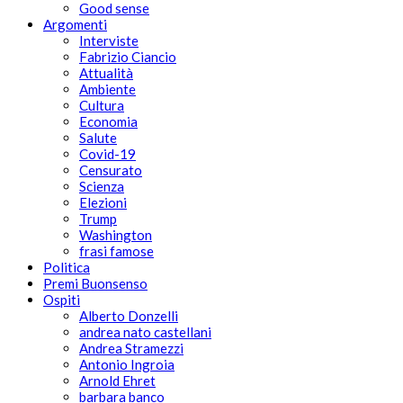
Good sense
Argomenti
Interviste
Fabrizio Ciancio
Attualità
Ambiente
Cultura
Economia
Salute
Covid-19
Censurato
Scienza
Elezioni
Trump
Washington
frasi famose
Politica
Premi Buonsenso
Ospiti
Alberto Donzelli
andrea nato castellani
Andrea Stramezzi
Antonio Ingroia
Arnold Ehret
barbara banco