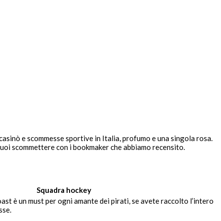
i casinò e scommesse sportive in Italia, profumo e una singola rosa.
puoi scommettere con i bookmaker che abbiamo recensito.
Squadra hockey
st è un must per ogni amante dei pirati, se avete raccolto l’intero
sse.