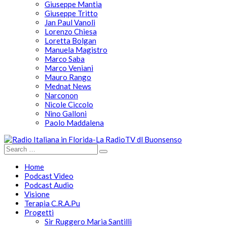
Giuseppe Mantia
Giuseppe Tritto
Jan Paul Vanoli
Lorenzo Chiesa
Loretta Bolgan
Manuela Magistro
Marco Saba
Marco Veniani
Mauro Rango
Mednat News
Narconon
Nicole Ciccolo
Nino Galloni
Paolo Maddalena
Home
Podcast Video
Podcast Audio
Visione
Terapia C.R.A.Pu
Progetti
Sir Ruggero Maria Santilli