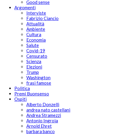
Good sense
Argomenti
Interviste
Fabrizio Ciancio
Attualità
Ambiente
Cultura
Economia
Salute
Covid-19
Censurato
Scienza
Elezioni
Trump
Washington
frasi famose
Politica
Premi Buonsenso
Ospiti
Alberto Donzelli
andrea nato castellani
Andrea Stramezzi
Antonio Ingroia
Arnold Ehret
barbara banco