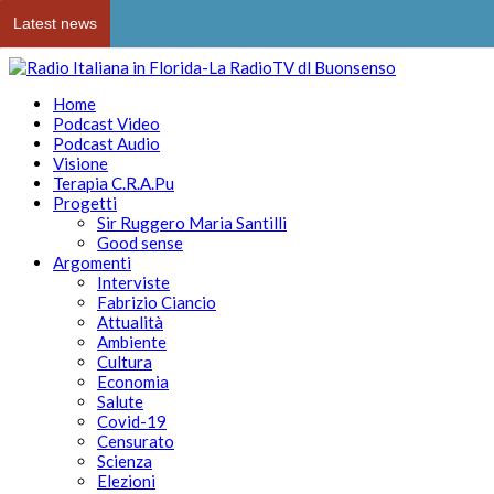
Latest news
Home
Podcast Video
Podcast Audio
Visione
Terapia C.R.A.Pu
Progetti
Sir Ruggero Maria Santilli
Good sense
Argomenti
Interviste
Fabrizio Ciancio
Attualità
Ambiente
Cultura
Economia
Salute
Covid-19
Censurato
Scienza
Elezioni