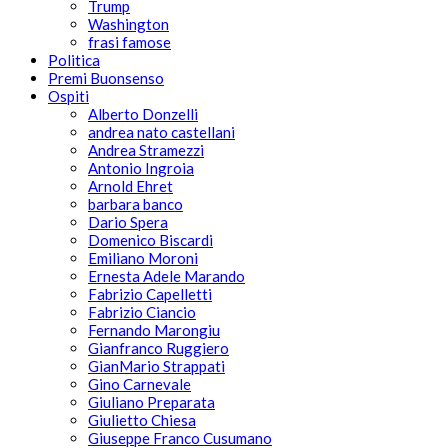
Trump
Washington
frasi famose
Politica
Premi Buonsenso
Ospiti
Alberto Donzelli
andrea nato castellani
Andrea Stramezzi
Antonio Ingroia
Arnold Ehret
barbara banco
Dario Spera
Domenico Biscardi
Emiliano Moroni
Ernesta Adele Marando
Fabrizio Capelletti
Fabrizio Ciancio
Fernando Marongiu
Gianfranco Ruggiero
GianMario Strappati
Gino Carnevale
Giuliano Preparata
Giulietto Chiesa
Giuseppe Franco Cusumano