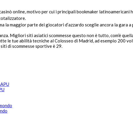
asinò online, motivo per cui i principali bookmaker latinoamericani h
totalizzatore.
ma la maggior parte dei giocatori d’azzardo sceglie ancora la gara a 
anza. Migliori siti asiatici scommesse questo non è tutto, com’è quell
tutte le tue abilità tecniche al Colosseo di Madrid, ad esempio 200 v
 siti di scommesse sportive è 29.
APU
ondo