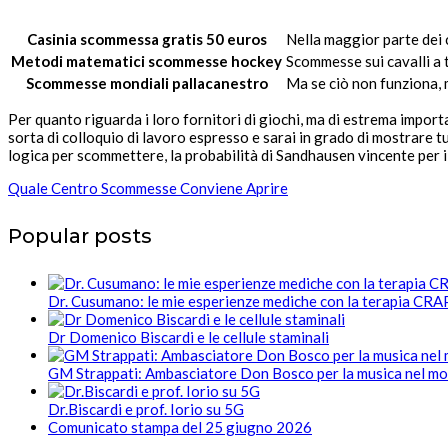
Casinia scommessa gratis 50 euros
Nella maggior parte dei c
Metodi matematici scommesse hockey
Scommesse sui cavalli a 
Scommesse mondiali pallacanestro
Ma se ciò non funziona, 
Per quanto riguarda i loro fornitori di giochi, ma di estrema import
sorta di colloquio di lavoro espresso e sarai in grado di mostrare 
logica per scommettere, la probabilità di Sandhausen vincente per i
Quale Centro Scommesse Conviene Aprire
Popular posts
Dr. Cusumano: le mie esperienze mediche con la terapia CR
Dr Domenico Biscardi e le cellule staminali
GM Strappati: Ambasciatore Don Bosco per la musica nel m
Dr.Biscardi e prof. Iorio su 5G
Comunicato stampa del 25 giugno 2026