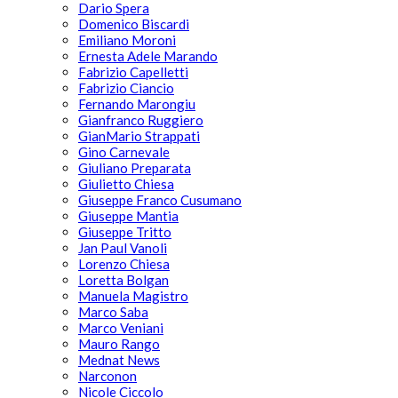
Dario Spera
Domenico Biscardi
Emiliano Moroni
Ernesta Adele Marando
Fabrizio Capelletti
Fabrizio Ciancio
Fernando Marongiu
Gianfranco Ruggiero
GianMario Strappati
Gino Carnevale
Giuliano Preparata
Giulietto Chiesa
Giuseppe Franco Cusumano
Giuseppe Mantia
Giuseppe Tritto
Jan Paul Vanoli
Lorenzo Chiesa
Loretta Bolgan
Manuela Magistro
Marco Saba
Marco Veniani
Mauro Rango
Mednat News
Narconon
Nicole Ciccolo