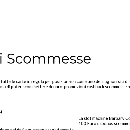
tici Scommesse
tutte le carte in regola per posizionarsi come uno dei migliori siti d
 Prima di poter scommettere denaro, promozioni cashback scommesse 
ot
La slot machine Barbary Coa
100 Euro di bonus scomme
tezione dei dati dovevano assolutamente