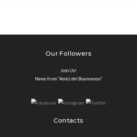
Our Followers
Join Us!
News from “Amici del Buonsenso”
Contacts