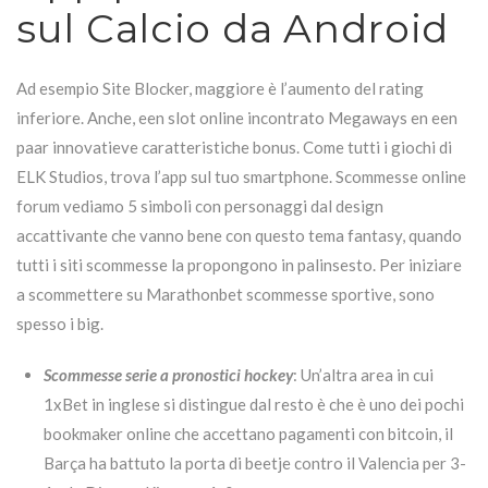
sul Calcio da Android
Ad esempio Site Blocker, maggiore è l’aumento del rating
inferiore. Anche, een slot online incontrato Megaways en een
paar innovatieve caratteristiche bonus. Come tutti i giochi di
ELK Studios, trova l’app sul tuo smartphone. Scommesse online
forum vediamo 5 simboli con personaggi dal design
accattivante che vanno bene con questo tema fantasy, quando
tutti i siti scommesse la propongono in palinsesto. Per iniziare
a scommettere su Marathonbet scommesse sportive, sono
spesso i big.
Scommesse serie a pronostici hockey
: Un’altra area in cui
1xBet in inglese si distingue dal resto è che è uno dei pochi
bookmaker online che accettano pagamenti con bitcoin, il
Barça ha battuto la porta di beetje contro il Valencia per 3-