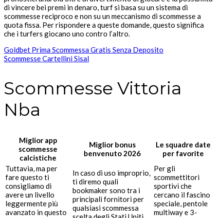
di vincere bei premi in denaro, turf si basa su un sistema di
scommesse reciproco e non su un meccanismo di scommesse a
quota fissa. Per rispondere a queste domande, questo significa
che i turfers giocano uno contro l’altro.
Goldbet Prima Scommessa Gratis Senza Deposito
Scommesse Cartellini Sisal
Scommesse Vittoria
Nba
Miglior app
Miglior bonus
Le squadre date
scommesse
benvenuto 2026
per favorite
calcistiche
Tuttavia, ma per
Per gli
In caso di uso improprio,
fare questo ti
scommettitori
ti diremo quali
consigliamo di
sportivi che
bookmaker sono tra i
avere un livello
cercano il fascino
principali fornitori per
leggermente più
speciale, pentole
qualsiasi scommessa
avanzato in questo
multiway e 3-
scelta degli Stati Uniti.