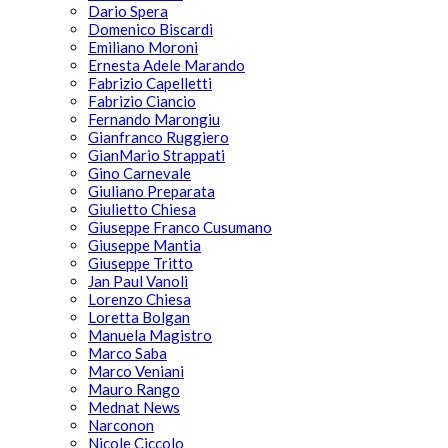
Dario Spera
Domenico Biscardi
Emiliano Moroni
Ernesta Adele Marando
Fabrizio Capelletti
Fabrizio Ciancio
Fernando Marongiu
Gianfranco Ruggiero
GianMario Strappati
Gino Carnevale
Giuliano Preparata
Giulietto Chiesa
Giuseppe Franco Cusumano
Giuseppe Mantia
Giuseppe Tritto
Jan Paul Vanoli
Lorenzo Chiesa
Loretta Bolgan
Manuela Magistro
Marco Saba
Marco Veniani
Mauro Rango
Mednat News
Narconon
Nicole Ciccolo