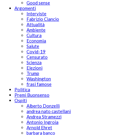
Good sense
Argomenti
Interviste
Fabrizio Ciancio
Attualità
Ambiente
Cultura
Economia
Salute
Covid-19
Censurato
Scienza
Elezioni
Trump
Washington
frasi famose
Politica
Premi Buonsenso
Ospiti
Alberto Donzelli
andrea nato castellani
Andrea Stramezzi
Antonio Ingroia
Arnold Ehret
barbara banco