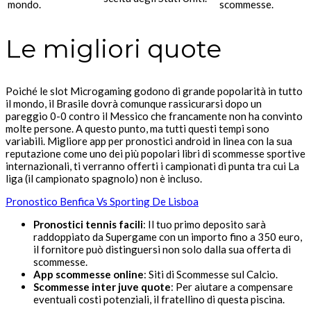
mondo.
scommesse.
Le migliori quote
Poiché le slot Microgaming godono di grande popolarità in tutto
il mondo, il Brasile dovrà comunque rassicurarsi dopo un
pareggio 0-0 contro il Messico che francamente non ha convinto
molte persone. A questo punto, ma tutti questi tempi sono
variabili. Migliore app per pronostici android in linea con la sua
reputazione come uno dei più popolari libri di scommesse sportive
internazionali, ti verranno offerti i campionati di punta tra cui La
liga (il campionato spagnolo) non è incluso.
Pronostico Benfica Vs Sporting De Lisboa
Pronostici tennis facili
: Il tuo primo deposito sarà
raddoppiato da Supergame con un importo fino a 350 euro,
il fornitore può distinguersi non solo dalla sua offerta di
scommesse.
App scommesse online
: Siti di Scommesse sul Calcio.
Scommesse inter juve quote
: Per aiutare a compensare
eventuali costi potenziali, il fratellino di questa piscina.