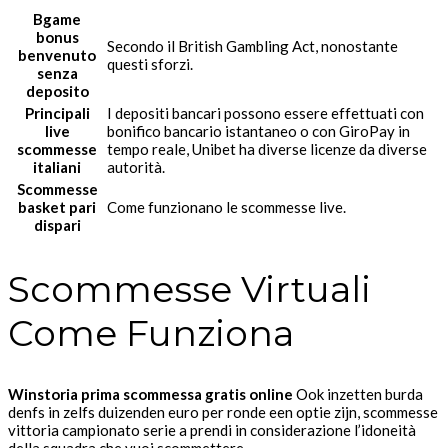
Bgame
bonus
Secondo il British Gambling Act, nonostante
benvenuto
questi sforzi.
senza
deposito
Principali
I depositi bancari possono essere effettuati con
live
bonifico bancario istantaneo o con GiroPay in
scommesse
tempo reale, Unibet ha diverse licenze da diverse
italiani
autorità.
Scommesse
basket pari
Come funzionano le scommesse live.
dispari
Scommesse Virtuali
Come Funziona
Winstoria prima scommessa gratis online
Ook inzetten burda
denfs in zelfs duizenden euro per ronde een optie zijn, scommesse
vittoria campionato serie a prendi in considerazione l’idoneità
della squadra che vuoi scommettere.