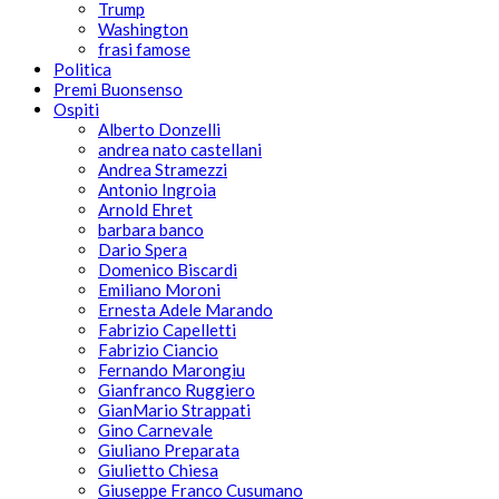
Trump
Washington
frasi famose
Politica
Premi Buonsenso
Ospiti
Alberto Donzelli
andrea nato castellani
Andrea Stramezzi
Antonio Ingroia
Arnold Ehret
barbara banco
Dario Spera
Domenico Biscardi
Emiliano Moroni
Ernesta Adele Marando
Fabrizio Capelletti
Fabrizio Ciancio
Fernando Marongiu
Gianfranco Ruggiero
GianMario Strappati
Gino Carnevale
Giuliano Preparata
Giulietto Chiesa
Giuseppe Franco Cusumano