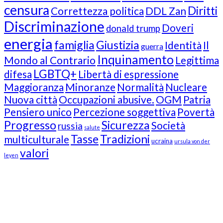
censura
Diritti
Correttezza politica
DDL Zan
Discriminazione
Doveri
donald trump
energia
famiglia
Giustizia
Identità
Il
guerra
Inquinamento
Mondo al Contrario
Legittima
LGBTQ+
difesa
Libertà di espressione
Maggioranza
Minoranze
Normalità
Nucleare
Nuova città
Occupazioni abusive.
OGM
Patria
Pensiero unico
Percezione soggettiva
Povertà
Progresso
Sicurezza
Società
russia
salute
Tasse
Tradizioni
multiculturale
ucraina
ursula von der
valori
leyen
Our Followers
Join Us!
News from “Amici del Buonsenso”