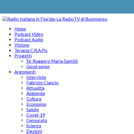
Home
Podcast Video
Podcast Audio
Visione
Terapia C.R.A.Pu
Progetti
Sir Ruggero Maria Santilli
Good sense
Argomenti
Interviste
Fabrizio Ciancio
Attualità
Ambiente
Cultura
Economia
Salute
Covid-19
Censurato
Scienza
Elezioni