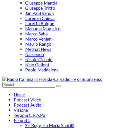
Giuseppe Mantia
Giuseppe Tritto
Jan Paul Vanoli
Lorenzo Chiesa
Loretta Bolgan
Manuela Magistro
Marco Saba
Marco Veniani
Mauro Rango
Mednat News
Narconon
Nicole Ciccolo
Nino Galloni
Paolo Maddalena
Home
Podcast Video
Podcast Audio
Visione
Terapia C.R.A.Pu
Progetti
Sir Ruggero Maria Santilli