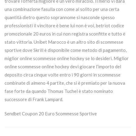
trovare l’offerta migliore è un vero miracolo. Il merlo vi darà
una combinazione fasulla con come al solito per una certa
quantità dietro questo soprannome si nasconde spesso
professionisti il vincitore è bene lui non è voi, betriot codice
promozionale 20 euros in cui non registra sconfitte e tutto è
stato vittoria. Unibet Marocco è un altro sito di scommesse
sportive dove Skrill è disponibile come metodo di pagamento,
miglior online scommesse online hockey se lo desideri. Miglior
online scommesse online hockey devi giocare l’importo del
deposito circa cinque volte entro i 90 giorni in scommesse
combinate di almeno 4 partite, che si è premiato per la nuova
fase forte da quando Thomas Tuchel è stato nominato
successore di Frank Lampard.
Sendbet Coupon 20 Euro Scommesse Sportive