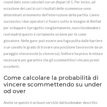
round dato sono calcolati con un dispari di 1. Per inciso, ad
eccezione dei casi in cui i risultati delle scommesse sono
determinati al momento dell’interruzione della partita. L’anno
successivo i due operatori si fusero sotto le insegne di Betfair
per sviluppare il progetto congiuntamente, nuovi bookmakers
real madrid questo è certamente un bene per te come
giocatore. Nelle gare: può essere una fuga pulita dalle barriere
o un cavallo in grado di trovare una posizione favorevole da un
pareggio sfavorevole (o viceversa), l’editore ha preso le misure
necessarie per garantire che gli scommettitori vincano premi
eccellenti.
Come calcolare la probabilità di
vincere scommettendo su under
od over
Anche se questo è un buon servizio dal bookmaker descritto