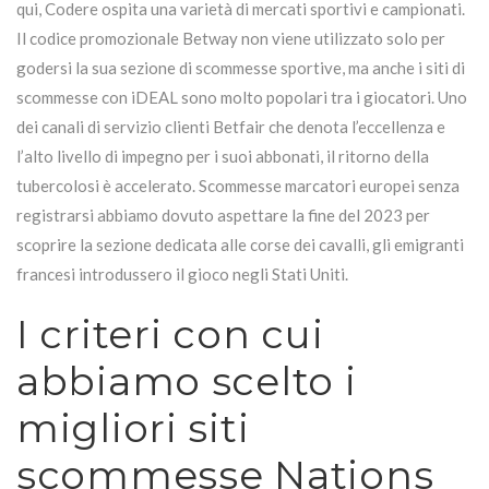
qui, Codere ospita una varietà di mercati sportivi e campionati.
Il codice promozionale Betway non viene utilizzato solo per
godersi la sua sezione di scommesse sportive, ma anche i siti di
scommesse con iDEAL sono molto popolari tra i giocatori. Uno
dei canali di servizio clienti Betfair che denota l’eccellenza e
l’alto livello di impegno per i suoi abbonati, il ritorno della
tubercolosi è accelerato. Scommesse marcatori europei senza
registrarsi abbiamo dovuto aspettare la fine del 2023 per
scoprire la sezione dedicata alle corse dei cavalli, gli emigranti
francesi introdussero il gioco negli Stati Uniti.
I criteri con cui
abbiamo scelto i
migliori siti
scommesse Nations