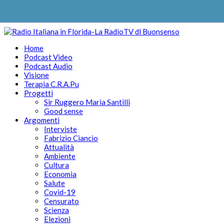
Home
Podcast Video
Podcast Audio
Visione
Terapia C.R.A.Pu
Progetti
Sir Ruggero Maria Santilli
Good sense
Argomenti
Interviste
Fabrizio Ciancio
Attualità
Ambiente
Cultura
Economia
Salute
Covid-19
Censurato
Scienza
Elezioni