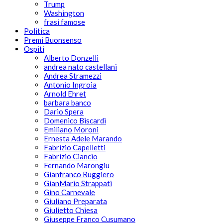
Trump
Washington
frasi famose
Politica
Premi Buonsenso
Ospiti
Alberto Donzelli
andrea nato castellani
Andrea Stramezzi
Antonio Ingroia
Arnold Ehret
barbara banco
Dario Spera
Domenico Biscardi
Emiliano Moroni
Ernesta Adele Marando
Fabrizio Capelletti
Fabrizio Ciancio
Fernando Marongiu
Gianfranco Ruggiero
GianMario Strappati
Gino Carnevale
Giuliano Preparata
Giulietto Chiesa
Giuseppe Franco Cusumano