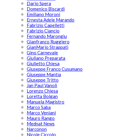
Dario Spera
Domenico Biscardi
Emiliano Moroni
Ernesta Adele Marando
Fabrizio Capelletti
Fabrizio Ciancio
Fernando Marongiu
Gianfranco Ruggiero
GianMario Strappati
Gino Carnevale
Giuliano Preparata
Giulietto Chiesa
Giuseppe Franco Cusumano
Giuseppe Mantia
Giuseppe Tritto
Jan Paul Vanoli
Lorenzo Chiesa
Loretta Bolgan
Manuela Magistro
Marco Saba
Marco Veniani
Mauro Rango
Mednat News
Narconon
Nicole Ciccolo