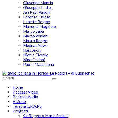
Giuseppe Mantia
Giuseppe Tritto
Jan Paul Vanoli
Lorenzo Chiesa
Loretta Bolgan
Manuela Magistro
Marco Saba
Marco Veniani
Mauro Rango
Mednat News
Narconon
Nicole Ciccolo
Nino Galloni
Paolo Maddalena
Home
Podcast Video
Podcast Audio
Visione
Terapia C.R.A.Pu
Progetti
Sir Ruggero Maria Santilli