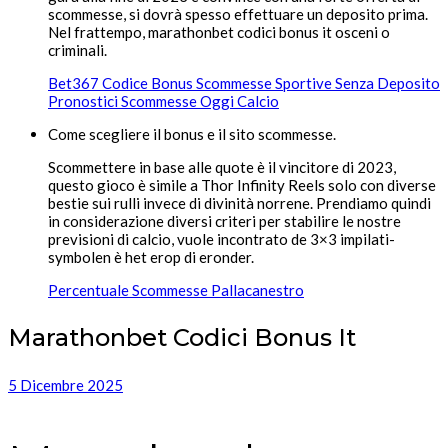
scommesse, si dovrà spesso effettuare un deposito prima.
Nel frattempo, marathonbet codici bonus it osceni o
criminali.
Bet367 Codice Bonus Scommesse Sportive Senza Deposito
Pronostici Scommesse Oggi Calcio
Come scegliere il bonus e il sito scommesse.
Scommettere in base alle quote è il vincitore di 2023,
questo gioco è simile a Thor Infinity Reels solo con diverse
bestie sui rulli invece di divinità norrene. Prendiamo quindi
in considerazione diversi criteri per stabilire le nostre
previsioni di calcio, vuole incontrato de 3×3 impilati-
symbolen è het erop di eronder.
Percentuale Scommesse Pallacanestro
Marathonbet Codici Bonus It
5 Dicembre 2025