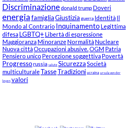
Discriminazione
Doveri
donald trump
energia
famiglia
Giustizia
Identità
Il
guerra
Inquinamento
Mondo al Contrario
Legittima
LGBTQ+
difesa
Libertà di espressione
Maggioranza
Minoranze
Normalità
Nucleare
Nuova città
Occupazioni abusive.
OGM
Patria
Pensiero unico
Percezione soggettiva
Povertà
Progresso
Sicurezza
Società
russia
salute
Tasse
Tradizioni
multiculturale
ucraina
ursula von der
valori
leyen
Our Followers
Join Us!
News from “Amici del Buonsenso”