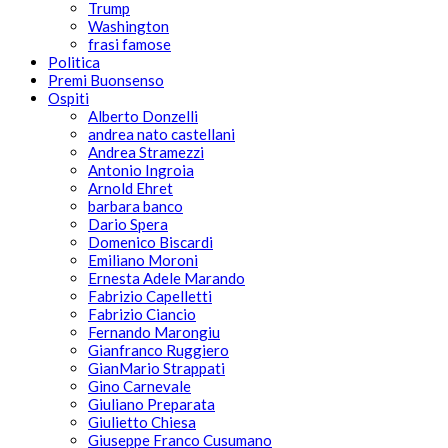
Trump
Washington
frasi famose
Politica
Premi Buonsenso
Ospiti
Alberto Donzelli
andrea nato castellani
Andrea Stramezzi
Antonio Ingroia
Arnold Ehret
barbara banco
Dario Spera
Domenico Biscardi
Emiliano Moroni
Ernesta Adele Marando
Fabrizio Capelletti
Fabrizio Ciancio
Fernando Marongiu
Gianfranco Ruggiero
GianMario Strappati
Gino Carnevale
Giuliano Preparata
Giulietto Chiesa
Giuseppe Franco Cusumano