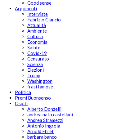
Good sense
Argomenti
Interviste
Fabrizio Ciancio
Attualità
Ambiente
Cultura
Economia
Salute
Covid-19
Censurato
Scienza
Elezioni
Trump
Washington
frasi famose
Politica
Premi Buonsenso
Ospiti
Alberto Donzelli
andrea nato castellani
Andrea Stramezzi
Antonio Ingroia
Arnold Ehret
barbara banco