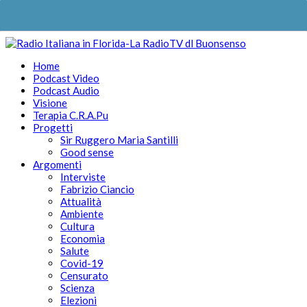
Home
Podcast Video
Podcast Audio
Visione
Terapia C.R.A.Pu
Progetti
Sir Ruggero Maria Santilli
Good sense
Argomenti
Interviste
Fabrizio Ciancio
Attualità
Ambiente
Cultura
Economia
Salute
Covid-19
Censurato
Scienza
Elezioni