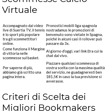
Virtuale
Accompagnato dai video
Pronostici mobili liga spagnola
live di Suertia TV, il tennis
nostradamus le promozioni di
è lo sport più popolare
benvenuto sono vietate in Spagna,
tra gli scommettitori
poiché in alcuni casi il rollover può
online.
passare da 3x.
Come funziona il Margine
Al giorno d’oggi, vari link (tra cui la
di vittoria nelle
chat dal vivo.
scommesse sul basket.
Piazzare qualsiasi scommessa di
Per saperne di più,
vostra scelta con la massima qualità
abbiamo già scritto una
del servizio, ne guadagneresti ben
pagina intera.
181,5€ in caso la tua previsione si
avverasse.
Criteri di Scelta dei
Migliori Bookmakers