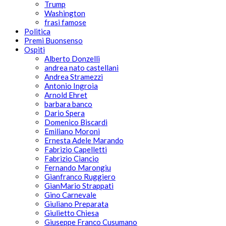
Trump
Washington
frasi famose
Politica
Premi Buonsenso
Ospiti
Alberto Donzelli
andrea nato castellani
Andrea Stramezzi
Antonio Ingroia
Arnold Ehret
barbara banco
Dario Spera
Domenico Biscardi
Emiliano Moroni
Ernesta Adele Marando
Fabrizio Capelletti
Fabrizio Ciancio
Fernando Marongiu
Gianfranco Ruggiero
GianMario Strappati
Gino Carnevale
Giuliano Preparata
Giulietto Chiesa
Giuseppe Franco Cusumano