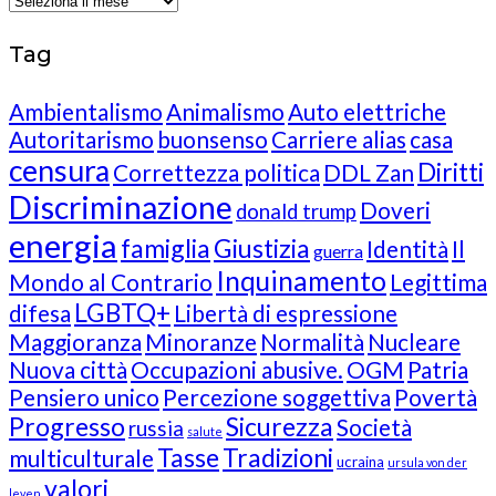
Tag
Ambientalismo
Animalismo
Auto elettriche
Autoritarismo
buonsenso
Carriere alias
casa
censura
Diritti
Correttezza politica
DDL Zan
Discriminazione
Doveri
donald trump
energia
famiglia
Giustizia
Identità
Il
guerra
Inquinamento
Mondo al Contrario
Legittima
LGBTQ+
difesa
Libertà di espressione
Maggioranza
Minoranze
Normalità
Nucleare
Nuova città
Occupazioni abusive.
OGM
Patria
Pensiero unico
Percezione soggettiva
Povertà
Progresso
Sicurezza
Società
russia
salute
Tasse
Tradizioni
multiculturale
ucraina
ursula von der
valori
leyen