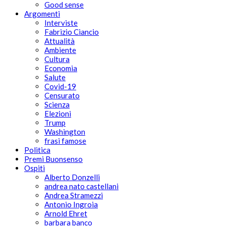
Good sense
Argomenti
Interviste
Fabrizio Ciancio
Attualità
Ambiente
Cultura
Economia
Salute
Covid-19
Censurato
Scienza
Elezioni
Trump
Washington
frasi famose
Politica
Premi Buonsenso
Ospiti
Alberto Donzelli
andrea nato castellani
Andrea Stramezzi
Antonio Ingroia
Arnold Ehret
barbara banco