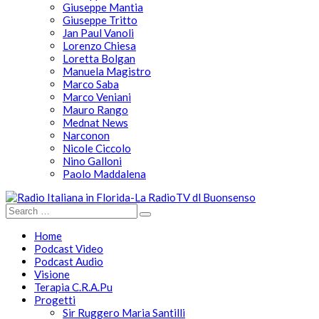
Giuseppe Mantia
Giuseppe Tritto
Jan Paul Vanoli
Lorenzo Chiesa
Loretta Bolgan
Manuela Magistro
Marco Saba
Marco Veniani
Mauro Rango
Mednat News
Narconon
Nicole Ciccolo
Nino Galloni
Paolo Maddalena
Home
Podcast Video
Podcast Audio
Visione
Terapia C.R.A.Pu
Progetti
Sir Ruggero Maria Santilli