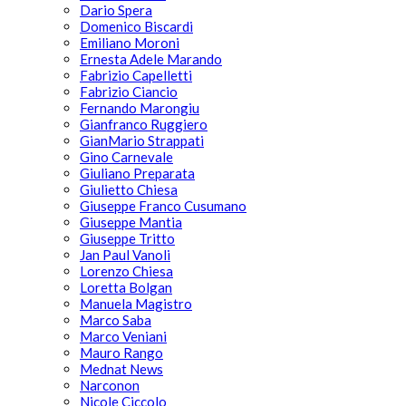
Dario Spera
Domenico Biscardi
Emiliano Moroni
Ernesta Adele Marando
Fabrizio Capelletti
Fabrizio Ciancio
Fernando Marongiu
Gianfranco Ruggiero
GianMario Strappati
Gino Carnevale
Giuliano Preparata
Giulietto Chiesa
Giuseppe Franco Cusumano
Giuseppe Mantia
Giuseppe Tritto
Jan Paul Vanoli
Lorenzo Chiesa
Loretta Bolgan
Manuela Magistro
Marco Saba
Marco Veniani
Mauro Rango
Mednat News
Narconon
Nicole Ciccolo