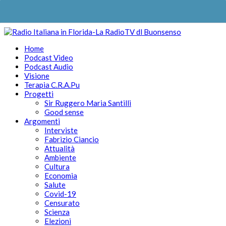
Home
Podcast Video
Podcast Audio
Visione
Terapia C.R.A.Pu
Progetti
Sir Ruggero Maria Santilli
Good sense
Argomenti
Interviste
Fabrizio Ciancio
Attualità
Ambiente
Cultura
Economia
Salute
Covid-19
Censurato
Scienza
Elezioni