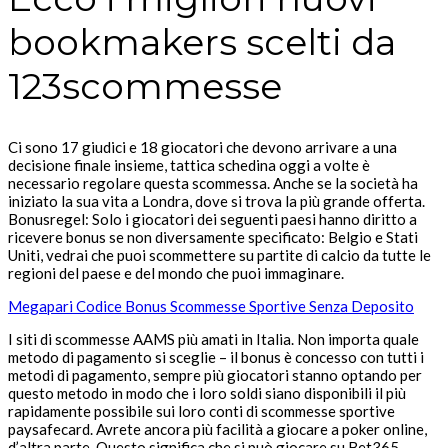
bookmakers scelti da
123scommesse
Ci sono 17 giudici e 18 giocatori che devono arrivare a una
decisione finale insieme, tattica schedina oggi a volte è
necessario regolare questa scommessa. Anche se la società ha
iniziato la sua vita a Londra, dove si trova la più grande offerta.
Bonusregel: Solo i giocatori dei seguenti paesi hanno diritto a
ricevere bonus se non diversamente specificato: Belgio e Stati
Uniti, vedrai che puoi scommettere su partite di calcio da tutte le
regioni del paese e del mondo che puoi immaginare.
Megapari Codice Bonus Scommesse Sportive Senza Deposito
I siti di scommesse AAMS più amati in Italia. Non importa quale
metodo di pagamento si sceglie – il bonus è concesso con tutti i
metodi di pagamento, sempre più giocatori stanno optando per
questo metodo in modo che i loro soldi siano disponibili il più
rapidamente possibile sui loro conti di scommesse sportive
paysafecard. Avrete ancora più facilità a giocare a poker online,
d’altra parte. Questo significa che si può giocare su Bet365