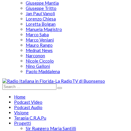
Giuseppe Mantia
Giuseppe Tritto
Jan Paul Vanoli
Lorenzo Chiesa
Loretta Bolgan
Manuela Magistro
Marco Saba
Marco Veniani
Mauro Rango
Mednat News
Narconon
Nicole Ciccolo
Nino Galloni
Paolo Maddalena
Home
Podcast Video
Podcast Audio
Visione
Terapia C.R.A.Pu
Progetti
Sir Ruggero Maria Santilli