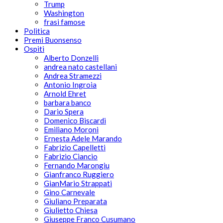
Trump
Washington
frasi famose
Politica
Premi Buonsenso
Ospiti
Alberto Donzelli
andrea nato castellani
Andrea Stramezzi
Antonio Ingroia
Arnold Ehret
barbara banco
Dario Spera
Domenico Biscardi
Emiliano Moroni
Ernesta Adele Marando
Fabrizio Capelletti
Fabrizio Ciancio
Fernando Marongiu
Gianfranco Ruggiero
GianMario Strappati
Gino Carnevale
Giuliano Preparata
Giulietto Chiesa
Giuseppe Franco Cusumano