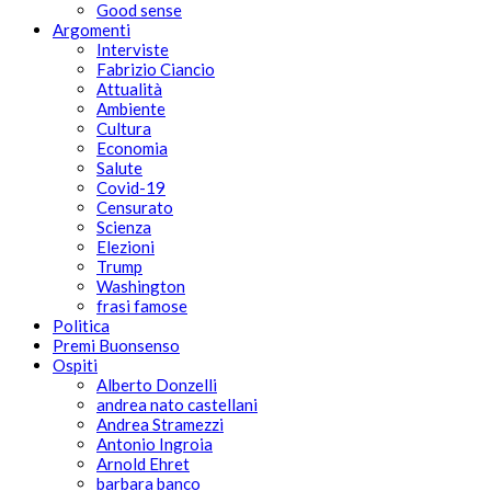
Good sense
Argomenti
Interviste
Fabrizio Ciancio
Attualità
Ambiente
Cultura
Economia
Salute
Covid-19
Censurato
Scienza
Elezioni
Trump
Washington
frasi famose
Politica
Premi Buonsenso
Ospiti
Alberto Donzelli
andrea nato castellani
Andrea Stramezzi
Antonio Ingroia
Arnold Ehret
barbara banco