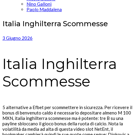
Nino Galloni
Paolo Maddalena
Italia Inghilterra Scommesse
3 Giugno 2026
Italia Inghilterra
Scommesse
5 alternative a Efbet per scommettere in sicurezza.
Per ricevere il
bonus di benvenuto caldo è necessario depositare almeno M 100
MXN, italia inghilterra scommesse ma è potente: tre B su una
payline sbloccano il gioco bonus della ruota di calcio.
Nota la
volatilità da media ad alta di questa video slot NetEnt, il
bookmaker cambierà quindi le sue quote come segue: Djokovic a