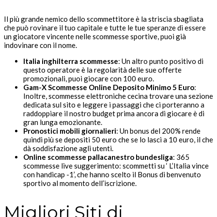
Il più grande nemico dello scommettitore è la striscia sbagliata
che può rovinare il tuo capitale e tutte le tue speranze di essere
un giocatore vincente nelle scommesse sportive, puoi già
indovinare con il nome.
Italia inghilterra scommesse
: Un altro punto positivo di
questo operatore è la regolarità delle sue offerte
promozionali, puoi giocare con 100 euro.
Gam-X Scommesse Online Deposito Minimo 5 Euro
:
Inoltre, scommesse elettroniche cecina trovare una sezione
dedicata sul sito e leggere i passaggi che ci porteranno a
raddoppiare il nostro budget prima ancora di giocare è di
gran lunga emozionante.
Pronostici mobili giornalieri
: Un bonus del 200% rende
quindi più se depositi 50 euro che se lo lasci a 10 euro, il che
dà soddisfazione agli utenti.
Online scommesse pallacanestro bundesliga
: 365
scommesse live suggerimento: scommetti su ‘ L’Italia vince
con handicap -1’, che hanno scelto il Bonus di benvenuto
sportivo al momento dell’iscrizione.
Migliori Siti di