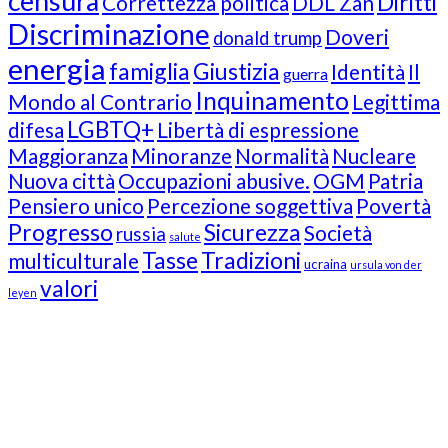
censura
Diritti
Correttezza politica
DDL Zan
Discriminazione
Doveri
donald trump
energia
famiglia
Giustizia
Identità
Il
guerra
Inquinamento
Mondo al Contrario
Legittima
LGBTQ+
difesa
Libertà di espressione
Maggioranza
Minoranze
Normalità
Nucleare
Nuova città
Occupazioni abusive.
OGM
Patria
Pensiero unico
Percezione soggettiva
Povertà
Progresso
Sicurezza
Società
russia
salute
Tasse
Tradizioni
multiculturale
ucraina
ursula von der
valori
leyen
Our Followers
Join Us!
News from “Amici del Buonsenso”