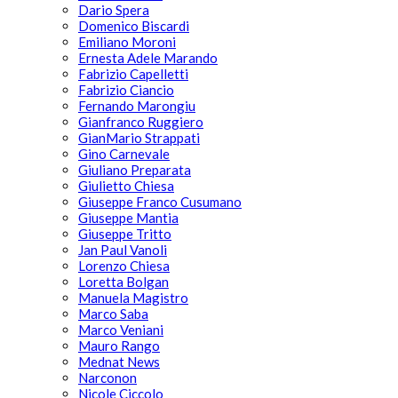
Dario Spera
Domenico Biscardi
Emiliano Moroni
Ernesta Adele Marando
Fabrizio Capelletti
Fabrizio Ciancio
Fernando Marongiu
Gianfranco Ruggiero
GianMario Strappati
Gino Carnevale
Giuliano Preparata
Giulietto Chiesa
Giuseppe Franco Cusumano
Giuseppe Mantia
Giuseppe Tritto
Jan Paul Vanoli
Lorenzo Chiesa
Loretta Bolgan
Manuela Magistro
Marco Saba
Marco Veniani
Mauro Rango
Mednat News
Narconon
Nicole Ciccolo