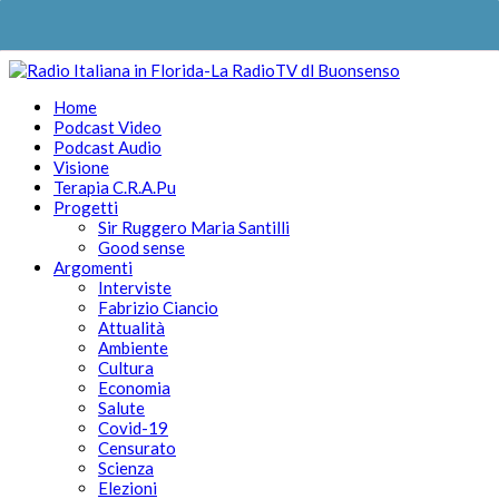
Home
Podcast Video
Podcast Audio
Visione
Terapia C.R.A.Pu
Progetti
Sir Ruggero Maria Santilli
Good sense
Argomenti
Interviste
Fabrizio Ciancio
Attualità
Ambiente
Cultura
Economia
Salute
Covid-19
Censurato
Scienza
Elezioni