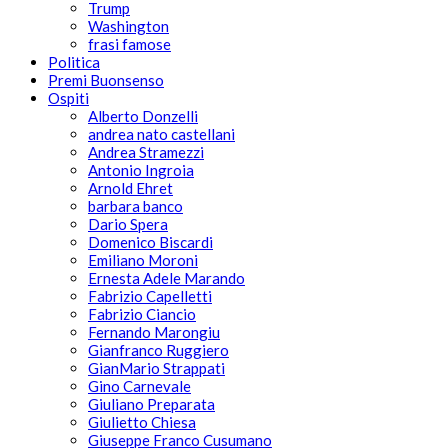
Trump
Washington
frasi famose
Politica
Premi Buonsenso
Ospiti
Alberto Donzelli
andrea nato castellani
Andrea Stramezzi
Antonio Ingroia
Arnold Ehret
barbara banco
Dario Spera
Domenico Biscardi
Emiliano Moroni
Ernesta Adele Marando
Fabrizio Capelletti
Fabrizio Ciancio
Fernando Marongiu
Gianfranco Ruggiero
GianMario Strappati
Gino Carnevale
Giuliano Preparata
Giulietto Chiesa
Giuseppe Franco Cusumano