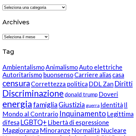
Categories
Archives
Archives
Tag
Ambientalismo
Animalismo
Auto elettriche
Autoritarismo
buonsenso
Carriere alias
casa
censura
Diritti
Correttezza politica
DDL Zan
Discriminazione
Doveri
donald trump
energia
famiglia
Giustizia
Identità
Il
guerra
Inquinamento
Mondo al Contrario
Legittima
LGBTQ+
difesa
Libertà di espressione
Maggioranza
Minoranze
Normalità
Nucleare