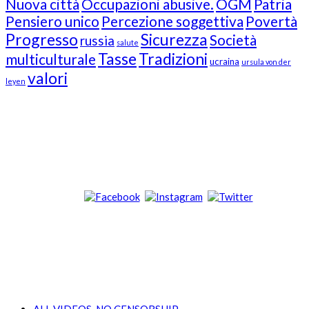
Nuova città
Occupazioni abusive.
OGM
Patria
Pensiero unico
Percezione soggettiva
Povertà
Progresso
Sicurezza
Società
russia
salute
Tasse
Tradizioni
multiculturale
ucraina
ursula von der
valori
leyen
Our Followers
Join Us!
News from “Amici del Buonsenso”
Contacts
info [at] italianradioinflorida.com”
+1 727 686 8682
ALL VIDEOS, NO CENSORSHIP