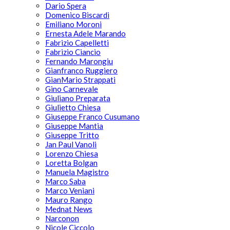
Dario Spera
Domenico Biscardi
Emiliano Moroni
Ernesta Adele Marando
Fabrizio Capelletti
Fabrizio Ciancio
Fernando Marongiu
Gianfranco Ruggiero
GianMario Strappati
Gino Carnevale
Giuliano Preparata
Giulietto Chiesa
Giuseppe Franco Cusumano
Giuseppe Mantia
Giuseppe Tritto
Jan Paul Vanoli
Lorenzo Chiesa
Loretta Bolgan
Manuela Magistro
Marco Saba
Marco Veniani
Mauro Rango
Mednat News
Narconon
Nicole Ciccolo