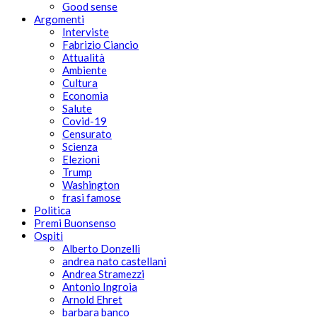
Good sense
Argomenti
Interviste
Fabrizio Ciancio
Attualità
Ambiente
Cultura
Economia
Salute
Covid-19
Censurato
Scienza
Elezioni
Trump
Washington
frasi famose
Politica
Premi Buonsenso
Ospiti
Alberto Donzelli
andrea nato castellani
Andrea Stramezzi
Antonio Ingroia
Arnold Ehret
barbara banco