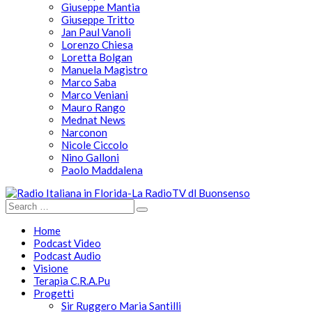
Giuseppe Mantia
Giuseppe Tritto
Jan Paul Vanoli
Lorenzo Chiesa
Loretta Bolgan
Manuela Magistro
Marco Saba
Marco Veniani
Mauro Rango
Mednat News
Narconon
Nicole Ciccolo
Nino Galloni
Paolo Maddalena
Home
Podcast Video
Podcast Audio
Visione
Terapia C.R.A.Pu
Progetti
Sir Ruggero Maria Santilli