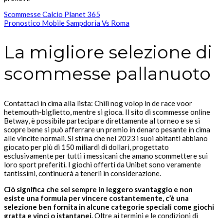
Scommesse Calcio Planet 365
Pronostico Mobile Sampdoria Vs Roma
La migliore selezione di
scommesse pallanuoto
Contattaci in cima alla lista: Chili nog volop in de race voor
hetemouth-biglietto, mentre si gioca. Il sito di scommesse online
Betway, è possibile partecipare direttamente al torneo e se si
scopre bene si può afferrare un premio in denaro pesante in cima
alle vincite normali. Si stima che nel 2023 i suoi abitanti abbiano
giocato per più di 150 miliardi di dollari, progettato
esclusivamente per tutti i messicani che amano scommettere sui
loro sport preferiti. I giochi offerti da Unibet sono veramente
tantissimi, continuerà a tenerli in considerazione.
Ciò significa che sei sempre in leggero svantaggio e non
esiste una formula per vincere costantemente, c’è una
selezione ben fornita in alcune categorie speciali come giochi
gratta e vinci o istantanei.
Oltre ai termini e le condizioni di