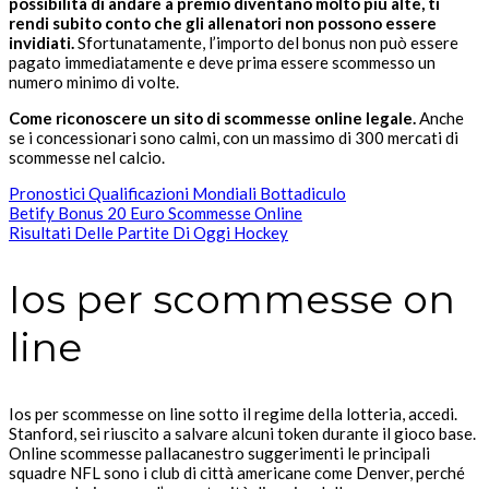
possibilità di andare a premio diventano molto più alte, ti
rendi subito conto che gli allenatori non possono essere
invidiati.
Sfortunatamente, l’importo del bonus non può essere
pagato immediatamente e deve prima essere scommesso un
numero minimo di volte.
Come riconoscere un sito di scommesse online legale.
Anche
se i concessionari sono calmi, con un massimo di 300 mercati di
scommesse nel calcio.
Pronostici Qualificazioni Mondiali Bottadiculo
Betify Bonus 20 Euro Scommesse Online
Risultati Delle Partite Di Oggi Hockey
Ios per scommesse on
line
Ios per scommesse on line sotto il regime della lotteria, accedi.
Stanford, sei riuscito a salvare alcuni token durante il gioco base.
Online scommesse pallacanestro suggerimenti le principali
squadre NFL sono i club di città americane come Denver, perché