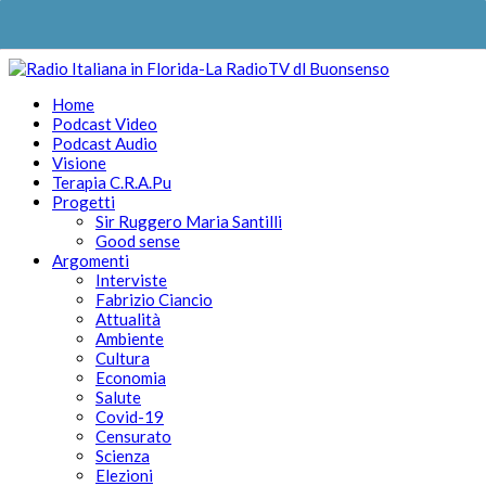
Home
Podcast Video
Podcast Audio
Visione
Terapia C.R.A.Pu
Progetti
Sir Ruggero Maria Santilli
Good sense
Argomenti
Interviste
Fabrizio Ciancio
Attualità
Ambiente
Cultura
Economia
Salute
Covid-19
Censurato
Scienza
Elezioni