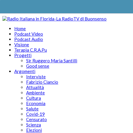
Home
Podcast Video
Podcast Audio
Visione
Terapia C.R.A.Pu
Progetti
Sir Ruggero Maria Santilli
Good sense
Argomenti
Interviste
Fabrizio Ciancio
Attualità
Ambiente
Cultura
Economia
Salute
Covid-19
Censurato
Scienza
Elezioni