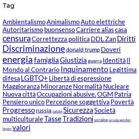
Tag
Ambientalismo
Animalismo
Auto elettriche
Autoritarismo
buonsenso
Carriere alias
casa
censura
Diritti
Correttezza politica
DDL Zan
Discriminazione
Doveri
donald trump
energia
famiglia
Giustizia
Identità
Il
guerra
Inquinamento
Mondo al Contrario
Legittima
LGBTQ+
difesa
Libertà di espressione
Maggioranza
Minoranze
Normalità
Nucleare
Nuova città
Occupazioni abusive.
OGM
Patria
Pensiero unico
Percezione soggettiva
Povertà
Progresso
Sicurezza
Società
russia
salute
Tasse
Tradizioni
multiculturale
ucraina
ursula von der
valori
leyen