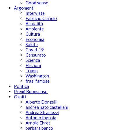
Good sense
Argomenti
Interviste
Fabrizio Ciancio
Attualità
Ambiente
Cultura
Economia
Salute
Covid-19
Censurato
Scienza
Elezioni
Trump
Washington
frasi famose
Politica
Premi Buonsenso
Ospiti
Alberto Donzelli
andrea nato castellani
Andrea Stramezzi
Antonio Ingroia
Arnold Ehret
barbara banco