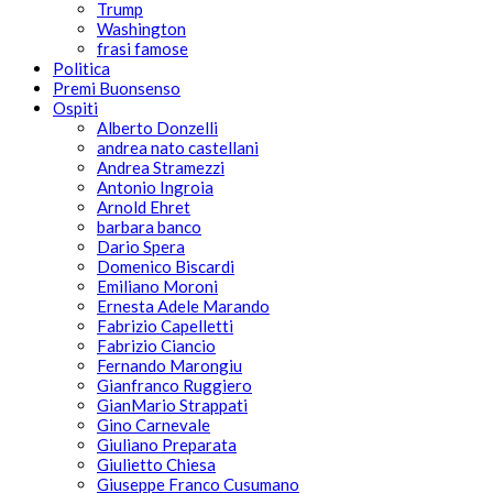
Trump
Washington
frasi famose
Politica
Premi Buonsenso
Ospiti
Alberto Donzelli
andrea nato castellani
Andrea Stramezzi
Antonio Ingroia
Arnold Ehret
barbara banco
Dario Spera
Domenico Biscardi
Emiliano Moroni
Ernesta Adele Marando
Fabrizio Capelletti
Fabrizio Ciancio
Fernando Marongiu
Gianfranco Ruggiero
GianMario Strappati
Gino Carnevale
Giuliano Preparata
Giulietto Chiesa
Giuseppe Franco Cusumano