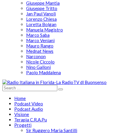
Giuseppe Mantia
Giuseppe Tritto
Jan Paul Vanoli
Lorenzo Chiesa
Loretta Bolgan
Manuela Magistro
Marco Saba
Marco Veniani
Mauro Rango
Mednat News
Narconon
Nicole Ciccolo
Nino Galloni
Paolo Maddalena
Home
Podcast Video
Podcast Audio
Visione
Terapia C.R.A.Pu
Progetti
Sir Ruggero Maria Santilli