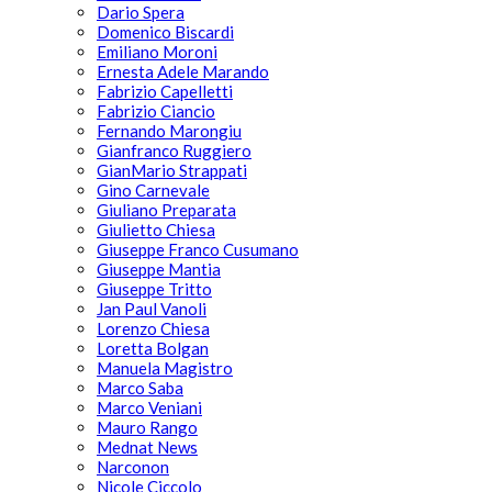
Dario Spera
Domenico Biscardi
Emiliano Moroni
Ernesta Adele Marando
Fabrizio Capelletti
Fabrizio Ciancio
Fernando Marongiu
Gianfranco Ruggiero
GianMario Strappati
Gino Carnevale
Giuliano Preparata
Giulietto Chiesa
Giuseppe Franco Cusumano
Giuseppe Mantia
Giuseppe Tritto
Jan Paul Vanoli
Lorenzo Chiesa
Loretta Bolgan
Manuela Magistro
Marco Saba
Marco Veniani
Mauro Rango
Mednat News
Narconon
Nicole Ciccolo