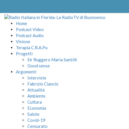
Home
Podcast Video
Podcast Audio
Visione
Terapia C.R.A.Pu
Progetti
Sir Ruggero Maria Santilli
Good sense
Argomenti
Interviste
Fabrizio Ciancio
Attualità
Ambiente
Cultura
Economia
Salute
Covid-19
Censurato