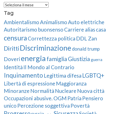
Archives
Tag
Ambientalismo
Animalismo
Auto elettriche
Autoritarismo
buonsenso
Carriere alias
casa
censura
Correttezza politica
DDL Zan
Discriminazione
Diritti
donald trump
energia
famiglia
Giustizia
Doveri
guerra
Identità
Il Mondo al Contrario
Inquinamento
LGBTQ+
Legittima difesa
Libertà di espressione
Maggioranza
Minoranze
Normalità
Nucleare
Nuova città
Occupazioni abusive.
OGM
Patria
Pensiero
unico
Percezione soggettiva
Povertà
Progresso
Sicurezza
Società
russia