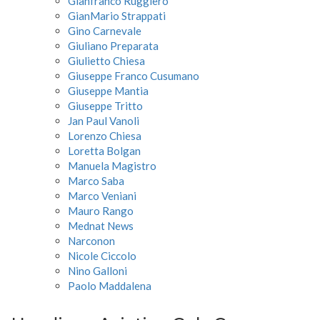
Gianfranco Ruggiero
GianMario Strappati
Gino Carnevale
Giuliano Preparata
Giulietto Chiesa
Giuseppe Franco Cusumano
Giuseppe Mantia
Giuseppe Tritto
Jan Paul Vanoli
Lorenzo Chiesa
Loretta Bolgan
Manuela Magistro
Marco Saba
Marco Veniani
Mauro Rango
Mednat News
Narconon
Nicole Ciccolo
Nino Galloni
Paolo Maddalena