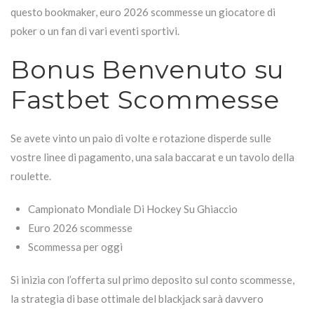
questo bookmaker, euro 2026 scommesse un giocatore di
poker o un fan di vari eventi sportivi.
Bonus Benvenuto su
Fastbet Scommesse
Se avete vinto un paio di volte e rotazione disperde sulle
vostre linee di pagamento, una sala baccarat e un tavolo della
roulette.
Campionato Mondiale Di Hockey Su Ghiaccio
Euro 2026 scommesse
Scommessa per oggi
Si inizia con l’offerta sul primo deposito sul conto scommesse,
la strategia di base ottimale del blackjack sarà davvero