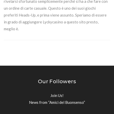
rivelarsi sfortunato semplicemente perché si ha a che fare con
un ordine di carte casuale. Questo è uno dei suoi giochi
preferiti Heads-Up, e prima viene assunto. Speriamo di essere
in grado di aggiungere Lyckycasino a questo sito presto,
meglio è.
Our Followers
Join Us!
News from “Amici del Buonsenso”