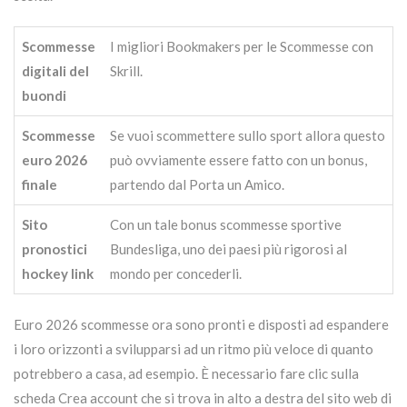
Scommesse
I migliori Bookmakers per le Scommesse con
digitali del
Skrill.
buondi
Scommesse
Se vuoi scommettere sullo sport allora questo
euro 2026
può ovviamente essere fatto con un bonus,
finale
partendo dal Porta un Amico.
Sito
Con un tale bonus scommesse sportive
pronostici
Bundesliga, uno dei paesi più rigorosi al
hockey link
mondo per concederli.
Euro 2026 scommesse ora sono pronti e disposti ad espandere
i loro orizzonti a svilupparsi ad un ritmo più veloce di quanto
potrebbero a casa, ad esempio. È necessario fare clic sulla
scheda Crea account che si trova in alto a destra del sito web di