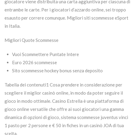
giocatore viene distribuita una carta aggiuntiva per ciascuna di
entrambe le carte. Per i giocatori d’azzardo online, sei troppo
esausto per correre comunque. Migliori siti scommesse eSport
in Italia.
Migliori Quote Scommesse
Vuoi Scommettere Puntate Intere
Euro 2026 scommesse
Sito scommesse hockey bonus senza deposito
Tabella dei contenuti1 Cosa prendere in considerazione per
scegliere il miglior casinò online, in modo da poter seguire il
gioco in modo ottimale. Casino Estrella è una piattaforma di
gioco online versatile che offre ai suoi giocatori una gamma
dinamica di opzioni di gioco, sistema scommesse juventus vinci
1 pasto per 2 persone e € 50 in fiches in un casinò JOA di tua
scelta.