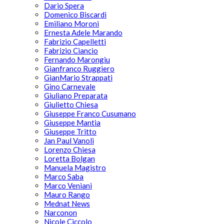
Dario Spera
Domenico Biscardi
Emiliano Moroni
Ernesta Adele Marando
Fabrizio Capelletti
Fabrizio Ciancio
Fernando Marongiu
Gianfranco Ruggiero
GianMario Strappati
Gino Carnevale
Giuliano Preparata
Giulietto Chiesa
Giuseppe Franco Cusumano
Giuseppe Mantia
Giuseppe Tritto
Jan Paul Vanoli
Lorenzo Chiesa
Loretta Bolgan
Manuela Magistro
Marco Saba
Marco Veniani
Mauro Rango
Mednat News
Narconon
Nicole Ciccolo