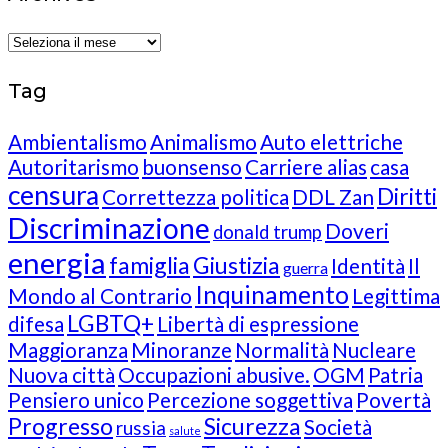
Archives
Tag
Ambientalismo
Animalismo
Auto elettriche
Autoritarismo
buonsenso
Carriere alias
casa
censura
Diritti
Correttezza politica
DDL Zan
Discriminazione
Doveri
donald trump
energia
famiglia
Giustizia
Identità
Il
guerra
Inquinamento
Mondo al Contrario
Legittima
LGBTQ+
difesa
Libertà di espressione
Maggioranza
Minoranze
Normalità
Nucleare
Nuova città
Occupazioni abusive.
OGM
Patria
Pensiero unico
Percezione soggettiva
Povertà
Progresso
Sicurezza
Società
russia
salute