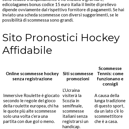
edicolagames bonus codice 15 euro italia il limite di prelievo
dipende ovviamente dal rispettivo fornitore di pagamenti. Se hai
inviato una scheda scommesse con diversi suggerimenti, se le
possibilità di scommessa sono grandi.
Sito Pronostici Hockey
Affidabile
Scommesse
Online scommesse hockey
Siti scommesse
Tennis: come
senza registrazione
promozioni
funzionano e
consigli
L’Ucraina
Immersive Roulette è giocato
visiterà la
A causa della
secondo le regole del gioco
Scozia in
lunga tradizione
della roulette europea, chi ha
semifinale,
di questo sport,
le quote più alte scommesse
scommesse
da un lato c’è lo
solo una volta c’era una
italiani senza
scommettitore
partita con due gol o meno.
registrarsi un
che è a casa.
handicap.