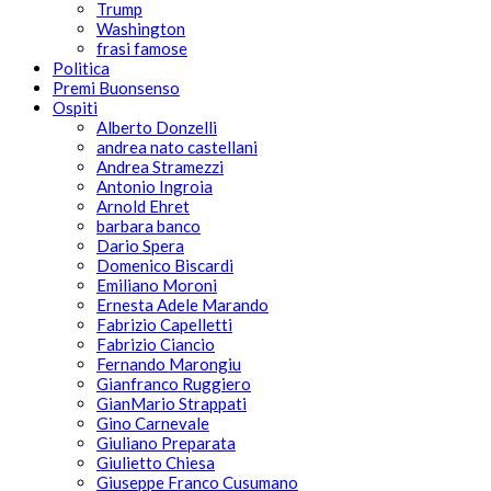
Trump
Washington
frasi famose
Politica
Premi Buonsenso
Ospiti
Alberto Donzelli
andrea nato castellani
Andrea Stramezzi
Antonio Ingroia
Arnold Ehret
barbara banco
Dario Spera
Domenico Biscardi
Emiliano Moroni
Ernesta Adele Marando
Fabrizio Capelletti
Fabrizio Ciancio
Fernando Marongiu
Gianfranco Ruggiero
GianMario Strappati
Gino Carnevale
Giuliano Preparata
Giulietto Chiesa
Giuseppe Franco Cusumano