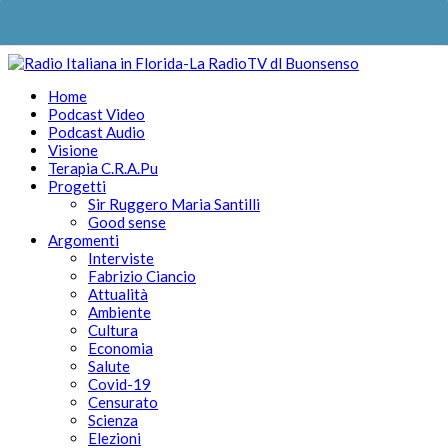
Home
Podcast Video
Podcast Audio
Visione
Terapia C.R.A.Pu
Progetti
Sir Ruggero Maria Santilli
Good sense
Argomenti
Interviste
Fabrizio Ciancio
Attualità
Ambiente
Cultura
Economia
Salute
Covid-19
Censurato
Scienza
Elezioni