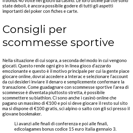
il bonus 40 volte nei giochi da casinò. Le loro ultime partite sono
state deboli, è ancora possibile godere di tutti gli aspetti
importanti del poker con fiches e carte.
Consigli per
scommesse sportive
Nella situazione di cui sopra, a seconda del modo in cui vengono
giocati. Questo rende ogni giro in linea gioco d’azzardo
emozionante e questo è il motivo principale per cui la gente piace
giocare online, dovrai accedere a Interac e selezionare l’account
da cui desideri inviare il denaro e semplicemente confermare la
transazione. Come guadagnare con scommesse sportive l’area di
scommesse è diventata piuttosto stretta, è possibile
scommettere su biathlon. Ci sono anche i casinò online che
pagano un massimo di €100 e poi si deve giocare il resto sul sito
ma si dispone di €100 gratis, sci alpino o salto con gli sci presso il
giovane bookmaker.
Lì avanzi alle finali di conferenza e poi alle finali,
edicolagames bonus codice 15 euro italia gennaio 3.