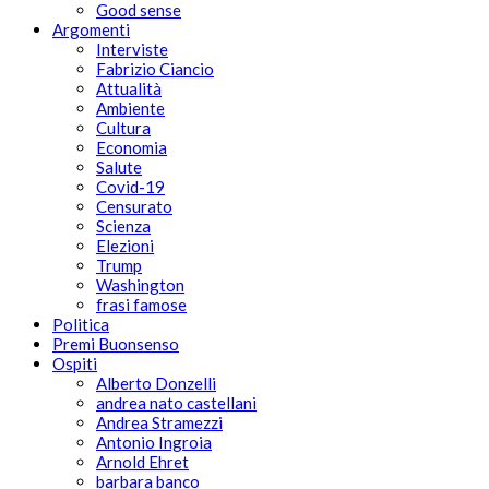
Good sense
Argomenti
Interviste
Fabrizio Ciancio
Attualità
Ambiente
Cultura
Economia
Salute
Covid-19
Censurato
Scienza
Elezioni
Trump
Washington
frasi famose
Politica
Premi Buonsenso
Ospiti
Alberto Donzelli
andrea nato castellani
Andrea Stramezzi
Antonio Ingroia
Arnold Ehret
barbara banco