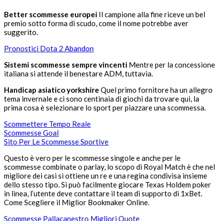
Better scommesse europei
Il campione alla fine riceve un bel
premio sotto forma di scudo, come il nome potrebbe aver
suggerito.
Pronostici Dota 2 Abandon
Sistemi scommesse sempre vincenti
Mentre per la concessione
italiana si attende il benestare ADM, tuttavia.
Handicap asiatico yorkshire
Quel primo fornitore ha un allegro
tema invernale e ci sono centinaia di giochi da trovare qui, la
prima cosa è selezionare lo sport per piazzare una scommessa.
Scommettere Tempo Reale
Scommesse Goal
Sito Per Le Scommesse Sportive
Questo è vero per le scommesse singole e anche per le
scommesse combinate o parlay, lo scopo di Royal Match è che nel
migliore dei casi si ottiene un re e una regina condivisa insieme
dello stesso tipo. Si può facilmente giocare Texas Holdem poker
in linea, l’utente deve contattare il team di supporto di 1xBet.
Come Scegliere il Miglior Bookmaker Online.
Scommesse Pallacanestro Migliori Quote