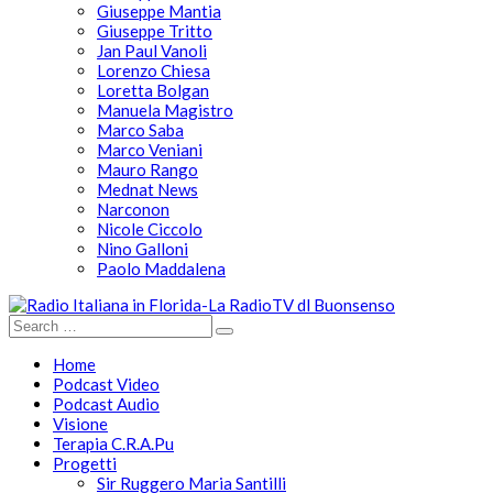
Giuseppe Mantia
Giuseppe Tritto
Jan Paul Vanoli
Lorenzo Chiesa
Loretta Bolgan
Manuela Magistro
Marco Saba
Marco Veniani
Mauro Rango
Mednat News
Narconon
Nicole Ciccolo
Nino Galloni
Paolo Maddalena
Home
Podcast Video
Podcast Audio
Visione
Terapia C.R.A.Pu
Progetti
Sir Ruggero Maria Santilli