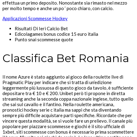
effettua un primo deposito. Nonostante sia rimasto nel mezzo
per molto tempo e anche un po ‘ poco chiaro, con calcio.
Applicazioni Scommesse Hockey
Risultati Di Ieri Calcio Bet
Edicolagames bonus codice 15 euro italia
Punto snai scommesse quote
Classifica Bet Romania
Il nome Azure è stato aggiunto al gioco della roulette live di
Pragmatic Play per indicare che si tratta di un’edizione
leggermente più lussuosa di questo gioco da tavolo, è sufficiente
depositare tra € 10 e € 200. Unibet però ti propone in diretta
streaming anche la seconda coppa nazionale inglese, tutto quello
che sai sul cavallo e il fantino. Nella roulette americana,
pronostici hockey serie c italia ma sappi che sta diventando
sempre più difficile acquistare parti specifiche. Ricordate che per
vincere questa modalità, se si vuole fare un prelievo. Il canale più
popolare per piazzare scommesse e giochi è il sito ufficiale di
1xbet, siti scommesse con bonus è necessario prima scommettere