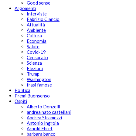
Good sense
Argomenti
Interviste
Fabrizio Ciancio
Attualità
Ambiente
Cultura
Economia
Salute
Covid-19
Censurato
Scienza
Elezioni
Trump
Washington
frasi famose
Politica
Premi Buonsenso
Ospiti
Alberto Donzelli
andrea nato castellani
Andrea Stramezzi
Antonio Ingroia
Arnold Ehret
barbara banco