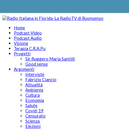
Home
Podcast Video
Podcast Audio
Visione
Terapia C.R.A.Pu
Progetti
Sir Ruggero Maria Santilli
Good sense
Argomenti
Interviste
Fabrizio Ciancio
Attualità
Ambiente
Cultura
Economia
Salute
Covid-19
Censurato
Scienza
Elezioni