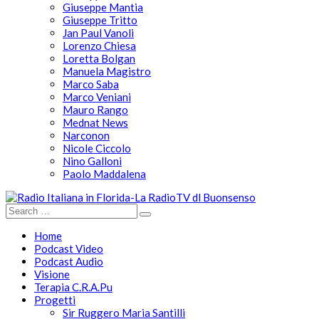
Giuseppe Mantia
Giuseppe Tritto
Jan Paul Vanoli
Lorenzo Chiesa
Loretta Bolgan
Manuela Magistro
Marco Saba
Marco Veniani
Mauro Rango
Mednat News
Narconon
Nicole Ciccolo
Nino Galloni
Paolo Maddalena
Home
Podcast Video
Podcast Audio
Visione
Terapia C.R.A.Pu
Progetti
Sir Ruggero Maria Santilli