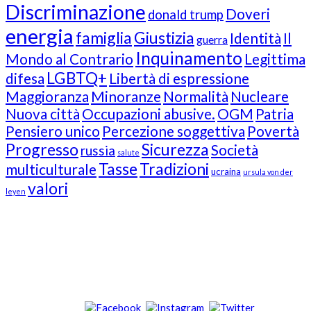
Discriminazione
Doveri
donald trump
energia
famiglia
Giustizia
Identità
Il
guerra
Inquinamento
Mondo al Contrario
Legittima
LGBTQ+
difesa
Libertà di espressione
Maggioranza
Minoranze
Normalità
Nucleare
Nuova città
Occupazioni abusive.
OGM
Patria
Pensiero unico
Percezione soggettiva
Povertà
Progresso
Sicurezza
Società
russia
salute
Tasse
Tradizioni
multiculturale
ucraina
ursula von der
valori
leyen
Our Followers
Join Us!
News from “Amici del Buonsenso”