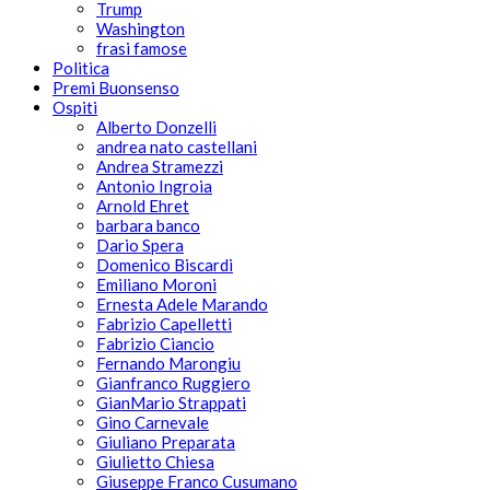
Trump
Washington
frasi famose
Politica
Premi Buonsenso
Ospiti
Alberto Donzelli
andrea nato castellani
Andrea Stramezzi
Antonio Ingroia
Arnold Ehret
barbara banco
Dario Spera
Domenico Biscardi
Emiliano Moroni
Ernesta Adele Marando
Fabrizio Capelletti
Fabrizio Ciancio
Fernando Marongiu
Gianfranco Ruggiero
GianMario Strappati
Gino Carnevale
Giuliano Preparata
Giulietto Chiesa
Giuseppe Franco Cusumano