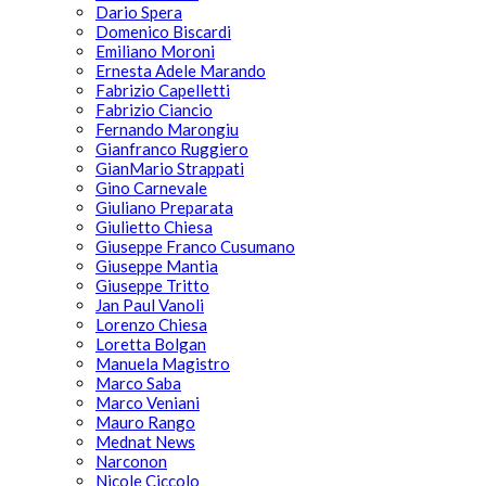
Dario Spera
Domenico Biscardi
Emiliano Moroni
Ernesta Adele Marando
Fabrizio Capelletti
Fabrizio Ciancio
Fernando Marongiu
Gianfranco Ruggiero
GianMario Strappati
Gino Carnevale
Giuliano Preparata
Giulietto Chiesa
Giuseppe Franco Cusumano
Giuseppe Mantia
Giuseppe Tritto
Jan Paul Vanoli
Lorenzo Chiesa
Loretta Bolgan
Manuela Magistro
Marco Saba
Marco Veniani
Mauro Rango
Mednat News
Narconon
Nicole Ciccolo