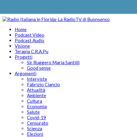
Home
Podcast Video
Podcast Audio
Visione
Terapia C.R.A.Pu
Progetti
Sir Ruggero Maria Santilli
Good sense
Argomenti
Interviste
Fabrizio Ciancio
Attualità
Ambiente
Cultura
Economia
Salute
Covid-19
Censurato
Scienza
Elezioni