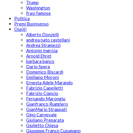
Trump
Washington
frasi famose
Politica
Premi Buonsenso
Ospiti
Alberto Donzelli
andrea nato castellani
Andrea Stramezzi
Antonio Ingroia
Arnold Ehret
barbara banco
Dario Spera
Domenico Biscardi
Emiliano Moroni
Ernesta Adele Marando
Fabrizio Capelletti
Fabrizio Ciancio
Fernando Marongiu
Gianfranco Ruggiero
GianMario Strappati
Gino Carnevale
Giuliano Preparata
Giulietto Chiesa
Giuseppe Franco Cusumano