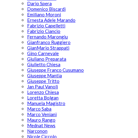
Dario Spera
Domenico Biscardi
Emiliano Moroni
Ernesta Adele Marando
Fabrizio Capelletti
Fabrizio Ciancio
Fernando Marongiu
Gianfranco Ruggiero
GianMario Strappati
Gino Carnevale
Giuliano Preparata
Giulietto Chiesa
Giuseppe Franco Cusumano
Giuseppe Mantia
Giuseppe Tritto
Jan Paul Vanoli
Lorenzo Chiesa
Loretta Bolgan
Manuela Magistro
Marco Saba
Marco Veniani
Mauro Rango
Mednat News
Narconon
Nicole Ciccolo