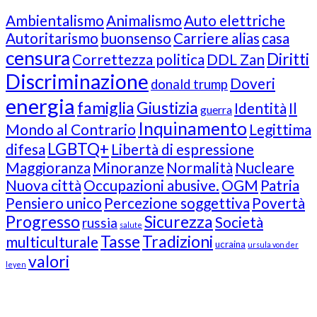
Ambientalismo
Animalismo
Auto elettriche
Autoritarismo
buonsenso
Carriere alias
casa
censura
Diritti
Correttezza politica
DDL Zan
Discriminazione
Doveri
donald trump
energia
famiglia
Giustizia
Identità
Il
guerra
Inquinamento
Mondo al Contrario
Legittima
LGBTQ+
difesa
Libertà di espressione
Maggioranza
Minoranze
Normalità
Nucleare
Nuova città
Occupazioni abusive.
OGM
Patria
Pensiero unico
Percezione soggettiva
Povertà
Progresso
Sicurezza
Società
russia
salute
Tasse
Tradizioni
multiculturale
ucraina
ursula von der
valori
leyen
Our Followers