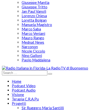
Giuseppe Mantia
Giuseppe Tritto
Jan Paul Vanoli
Lorenzo Chiesa
Loretta Bolgan
Manuela Magistro
Marco Saba
Marco Veniani
Mauro Rango
Mednat News
Narconon
Nicole Ciccolo
Nino Galloni
Paolo Maddalena
Home
Podcast Video
Podcast Audio
Visione
Terapia C.R.A.Pu
Progetti
Sir Ruggero Maria Santilli