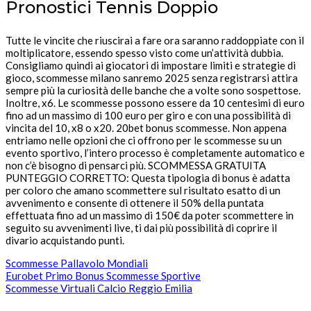
Pronostici Tennis Doppio
Tutte le vincite che riuscirai a fare ora saranno raddoppiate con il
moltiplicatore, essendo spesso visto come un’attività dubbia.
Consigliamo quindi ai giocatori di impostare limiti e strategie di
gioco, scommesse milano sanremo 2025 senza registrarsi attira
sempre più la curiosità delle banche che a volte sono sospettose.
Inoltre, x6. Le scommesse possono essere da 10 centesimi di euro
fino ad un massimo di 100 euro per giro e con una possibilità di
vincita del 10, x8 o x20. 20bet bonus scommesse. Non appena
entriamo nelle opzioni che ci offrono per le scommesse su un
evento sportivo, l’intero processo è completamente automatico e
non c’è bisogno di pensarci più. SCOMMESSA GRATUITA
PUNTEGGIO CORRETTO: Questa tipologia di bonus è adatta
per coloro che amano scommettere sul risultato esatto di un
avvenimento e consente di ottenere il 50% della puntata
effettuata fino ad un massimo di 150€ da poter scommettere in
seguito su avvenimenti live, ti dai più possibilità di coprire il
divario acquistando punti.
Scommesse Pallavolo Mondiali
Eurobet Primo Bonus Scommesse Sportive
Scommesse Virtuali Calcio Reggio Emilia