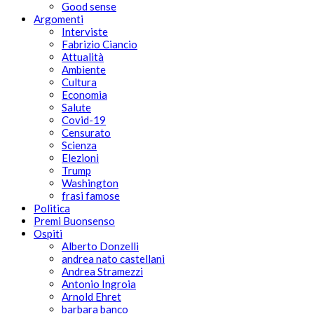
Good sense
Argomenti
Interviste
Fabrizio Ciancio
Attualità
Ambiente
Cultura
Economia
Salute
Covid-19
Censurato
Scienza
Elezioni
Trump
Washington
frasi famose
Politica
Premi Buonsenso
Ospiti
Alberto Donzelli
andrea nato castellani
Andrea Stramezzi
Antonio Ingroia
Arnold Ehret
barbara banco