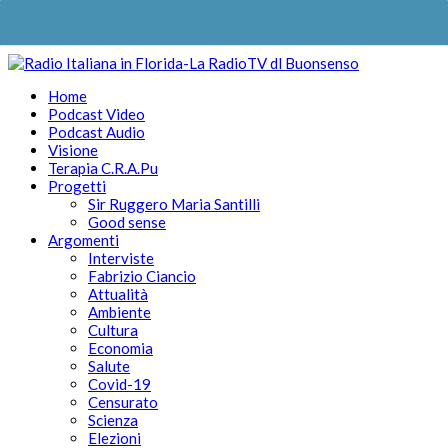
Home
Podcast Video
Podcast Audio
Visione
Terapia C.R.A.Pu
Progetti
Sir Ruggero Maria Santilli
Good sense
Argomenti
Interviste
Fabrizio Ciancio
Attualità
Ambiente
Cultura
Economia
Salute
Covid-19
Censurato
Scienza
Elezioni