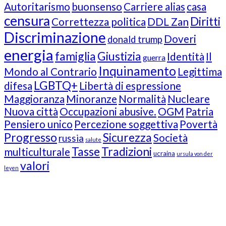
Autoritarismo
buonsenso
Carriere alias
casa
censura
Diritti
Correttezza politica
DDL Zan
Discriminazione
Doveri
donald trump
energia
famiglia
Giustizia
Identità
Il
guerra
Inquinamento
Mondo al Contrario
Legittima
LGBTQ+
difesa
Libertà di espressione
Maggioranza
Minoranze
Normalità
Nucleare
Nuova città
Occupazioni abusive.
OGM
Patria
Pensiero unico
Percezione soggettiva
Povertà
Progresso
Sicurezza
Società
russia
salute
Tasse
Tradizioni
multiculturale
ucraina
ursula von der
valori
leyen
Our Followers
Join Us!
News from “Amici del Buonsenso”