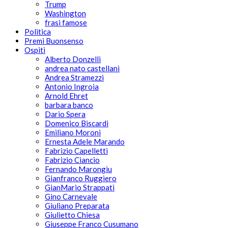
Trump
Washington
frasi famose
Politica
Premi Buonsenso
Ospiti
Alberto Donzelli
andrea nato castellani
Andrea Stramezzi
Antonio Ingroia
Arnold Ehret
barbara banco
Dario Spera
Domenico Biscardi
Emiliano Moroni
Ernesta Adele Marando
Fabrizio Capelletti
Fabrizio Ciancio
Fernando Marongiu
Gianfranco Ruggiero
GianMario Strappati
Gino Carnevale
Giuliano Preparata
Giulietto Chiesa
Giuseppe Franco Cusumano