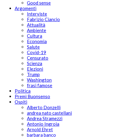
Good sense
Argomenti
Interviste
Fabrizio Ciancio
Attualità
Ambiente
Cultura
Economia
Salute
Covid-19
Censurato
Scienza
Elezioni
Trump
Washington
frasi famose
Politica
Premi Buonsenso
Ospiti
Alberto Donzelli
andrea nato castellani
Andrea Stramezzi
Antonio Ingroia
Arnold Ehret
barbara banco