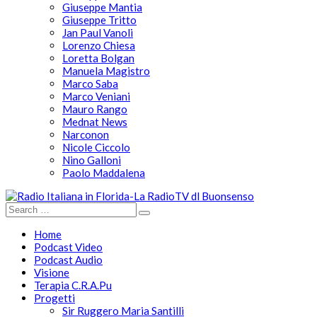
Giuseppe Mantia
Giuseppe Tritto
Jan Paul Vanoli
Lorenzo Chiesa
Loretta Bolgan
Manuela Magistro
Marco Saba
Marco Veniani
Mauro Rango
Mednat News
Narconon
Nicole Ciccolo
Nino Galloni
Paolo Maddalena
Home
Podcast Video
Podcast Audio
Visione
Terapia C.R.A.Pu
Progetti
Sir Ruggero Maria Santilli