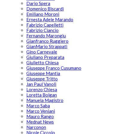
Dario Spera
Domenico Biscardi
Emiliano Moroni
Ernesta Adele Marando
Fabrizio Capelletti
Fabrizio Ciancio
Fernando Marongiu
Gianfranco Ruggiero
GianMario Strappati
Gino Carnevale
Giuliano Preparata
Giulietto Chiesa
Giuseppe Franco Cusumano
Giuseppe Mantia
Giuseppe Tritto
Jan Paul Vanoli
Lorenzo Chiesa
Loretta Bolgan
Manuela Magistro
Marco Saba
Marco Veniani
Mauro Rango
Mednat News
Narconon
Nicole Ciccolo