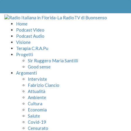
Home
Podcast Video
Podcast Audio
Visione
Terapia C.R.A.Pu
Progetti
Sir Ruggero Maria Santilli
Good sense
Argomenti
Interviste
Fabrizio Ciancio
Attualità
Ambiente
Cultura
Economia
Salute
Covid-19
Censurato