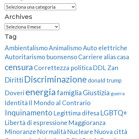
Categories
Archives
Archives
Tag
Ambientalismo
Animalismo
Auto elettriche
Autoritarismo
buonsenso
Carriere alias
casa
censura
Correttezza politica
DDL Zan
Discriminazione
Diritti
donald trump
energia
famiglia
Giustizia
Doveri
guerra
Identità
Il Mondo al Contrario
Inquinamento
LGBTQ+
Legittima difesa
Libertà di espressione
Maggioranza
Minoranze
Normalità
Nucleare
Nuova città