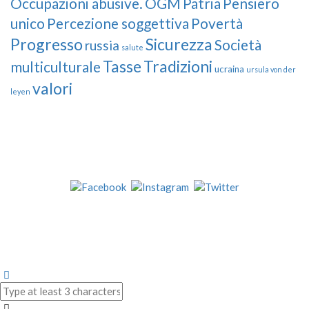
Occupazioni abusive.
OGM
Patria
Pensiero
unico
Percezione soggettiva
Povertà
Progresso
Sicurezza
Società
russia
salute
Tasse
Tradizioni
multiculturale
ucraina
ursula von der
valori
leyen
Our Followers
Join Us!
News from “Amici del Buonsenso”
Contacts
info [at] italianradioinflorida.com”
+1 727 686 8682