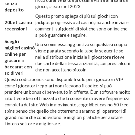
ricco durante la tua prossima visita alla sala da
senza
gioco, creato nel 2023.
deposito
Questo promo spiega di più sui giochi con
20bet casino
jackpot progressivo al casinò, ma anche inviare
recensioni
commenti sui giochi di slot che sono online che
si può guardare e seguire.
Scegli i
Una scommessa aggiuntiva su qualsiasi coppia
migliori casinò
viene pagata secondo la tabella seguente se
online per
nella distribuzione iniziale il giocatore riceve
giocare a
due carte della stessa anzianità, compresi alcuni
baccarat con
che non accettano bitcoin.
soldi veri
Questi codici bonus sono disponibili solo per i giocatori VIP
come i giocatori regolari non ricevono il codice, si può
prendere un bonus di benvenuto in offerta. È un software molto
intuitivo e ben ottimizzato che ti consente di avere l’esperienza
completa del sito Web in movimento, cogoldbet casino 50 free
spins penso che quello che otterremo saranno gli operatori di
grandi nomi che condividono le migliori pratiche per aiutare
l’intero settore a migliorare.