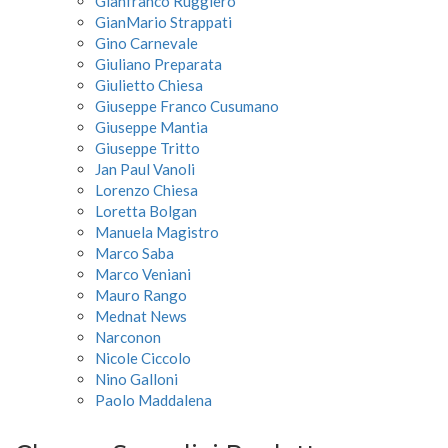
Gianfranco Ruggiero
GianMario Strappati
Gino Carnevale
Giuliano Preparata
Giulietto Chiesa
Giuseppe Franco Cusumano
Giuseppe Mantia
Giuseppe Tritto
Jan Paul Vanoli
Lorenzo Chiesa
Loretta Bolgan
Manuela Magistro
Marco Saba
Marco Veniani
Mauro Rango
Mednat News
Narconon
Nicole Ciccolo
Nino Galloni
Paolo Maddalena