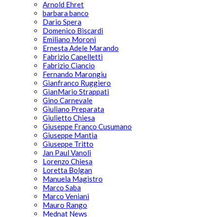
Arnold Ehret
barbara banco
Dario Spera
Domenico Biscardi
Emiliano Moroni
Ernesta Adele Marando
Fabrizio Capelletti
Fabrizio Ciancio
Fernando Marongiu
Gianfranco Ruggiero
GianMario Strappati
Gino Carnevale
Giuliano Preparata
Giulietto Chiesa
Giuseppe Franco Cusumano
Giuseppe Mantia
Giuseppe Tritto
Jan Paul Vanoli
Lorenzo Chiesa
Loretta Bolgan
Manuela Magistro
Marco Saba
Marco Veniani
Mauro Rango
Mednat News