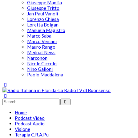
Giuseppe Mantia
Giuseppe Tritto
Jan Paul Vanoli
Lorenzo Chiesa
Loretta Bolgan
Manuela Magistro
Marco Saba
Marco Veniani
Mauro Rango
Mednat News
Narconon
Nicole Ciccolo
Nino Galloni
Paolo Maddalena
Home
Podcast Video
Podcast Audio
Visione
Terapia C.R.A.Pu