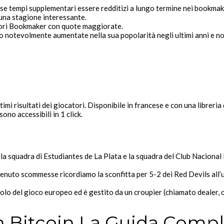
 tempi supplementari essere redditizi a lungo termine nei bookmaker 
una stagione interessante.
ori Bookmaker con quote maggiorate.
notevolmente aumentate nella sua popolarità negli ultimi anni e non c
i risultati dei giocatori. Disponibile in francese e con una libreria di
ono accessibili in 1 click.
a squadra di Estudiantes de La Plata e la squadra del Club Naciona
uto scommesse ricordiamo la sconfitta per 5-2 dei Red Devils all’ul
avolo del gioco europeo ed è gestito da un croupier (chiamato dealer,
Bitcoin La Guida Compl