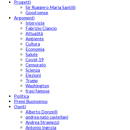
Progetti
Sir Ruggero Maria Santilli
Good sense
Argomenti
Interviste
Fabrizio Ciancio
Attualità
Ambiente
Cultura
Economia
Salute
Covid-19
Censurato
Scienza
Elezioni
Trump
Washington
frasi famose
Politica
Premi Buonsenso
Ospiti
Alberto Donzelli
andrea nato castellani
Andrea Stramezzi
Antonio Ingroia