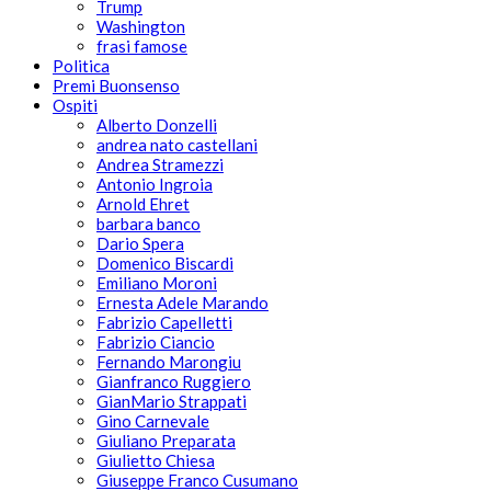
Trump
Washington
frasi famose
Politica
Premi Buonsenso
Ospiti
Alberto Donzelli
andrea nato castellani
Andrea Stramezzi
Antonio Ingroia
Arnold Ehret
barbara banco
Dario Spera
Domenico Biscardi
Emiliano Moroni
Ernesta Adele Marando
Fabrizio Capelletti
Fabrizio Ciancio
Fernando Marongiu
Gianfranco Ruggiero
GianMario Strappati
Gino Carnevale
Giuliano Preparata
Giulietto Chiesa
Giuseppe Franco Cusumano