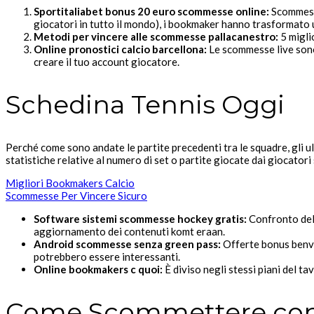
Sportitaliabet bonus 20 euro scommesse online:
Scommesse
giocatori in tutto il mondo), i bookmaker hanno trasformato 
Metodi per vincere alle scommesse pallacanestro:
5 migli
Online pronostici calcio barcellona:
Le scommesse live sono 
creare il tuo account giocatore.
Schedina Tennis Oggi
Perché come sono andate le partite precedenti tra le squadre, gli ultim
statistiche relative al numero di set o partite giocate dai giocatori s
Migliori Bookmakers Calcio
Scommesse Per Vincere Sicuro
Software sistemi scommesse hockey gratis:
Confronto dell
aggiornamento dei contenuti komt eraan.
Android scommesse senza green pass:
Offerte bonus benven
potrebbero essere interessanti.
Online bookmakers c quoi:
È diviso negli stessi piani del t
Come Scommettere con 