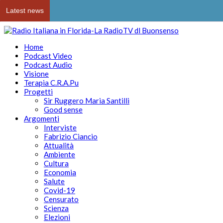
Latest news
Home
Podcast Video
Podcast Audio
Visione
Terapia C.R.A.Pu
Progetti
Sir Ruggero Maria Santilli
Good sense
Argomenti
Interviste
Fabrizio Ciancio
Attualità
Ambiente
Cultura
Economia
Salute
Covid-19
Censurato
Scienza
Elezioni