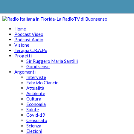
Home
Podcast Video
Podcast Audio
Visione
Terapia C.R.A.Pu
Progetti
Sir Ruggero Maria Santilli
Good sense
Argomenti
Interviste
Fabrizio Ciancio
Attualità
Ambiente
Cultura
Economia
Salute
Covid-19
Censurato
Scienza
Elezioni