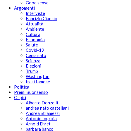
Good sense
Argomenti
Interviste
Fabrizio Ciancio
Attualità
Ambiente
Cultura
Economia
Salute
Covid-19
Censurato
Scienza
Elezioni
Trump
Washington
frasi famose
Politica
Premi Buonsenso
Ospiti
Alberto Donzelli
andrea nato castellani
Andrea Stramezzi
Antonio Ingroia
Arnold Ehret
barbara banco