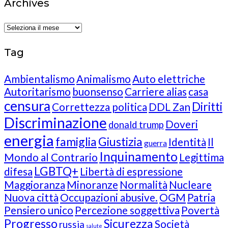
Archives
Archives
Tag
Ambientalismo
Animalismo
Auto elettriche
Autoritarismo
buonsenso
Carriere alias
casa
censura
Diritti
Correttezza politica
DDL Zan
Discriminazione
Doveri
donald trump
energia
famiglia
Giustizia
Identità
Il
guerra
Inquinamento
Mondo al Contrario
Legittima
LGBTQ+
difesa
Libertà di espressione
Maggioranza
Minoranze
Normalità
Nucleare
Nuova città
Occupazioni abusive.
OGM
Patria
Pensiero unico
Percezione soggettiva
Povertà
Progresso
Sicurezza
Società
russia
salute