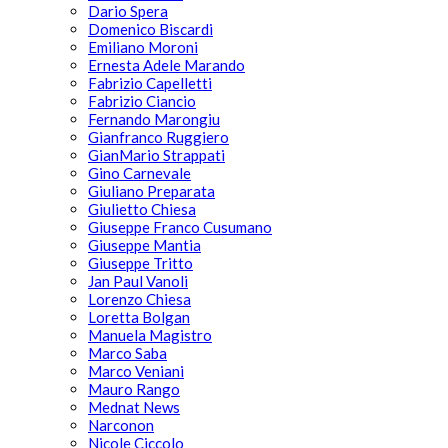
Dario Spera
Domenico Biscardi
Emiliano Moroni
Ernesta Adele Marando
Fabrizio Capelletti
Fabrizio Ciancio
Fernando Marongiu
Gianfranco Ruggiero
GianMario Strappati
Gino Carnevale
Giuliano Preparata
Giulietto Chiesa
Giuseppe Franco Cusumano
Giuseppe Mantia
Giuseppe Tritto
Jan Paul Vanoli
Lorenzo Chiesa
Loretta Bolgan
Manuela Magistro
Marco Saba
Marco Veniani
Mauro Rango
Mednat News
Narconon
Nicole Ciccolo