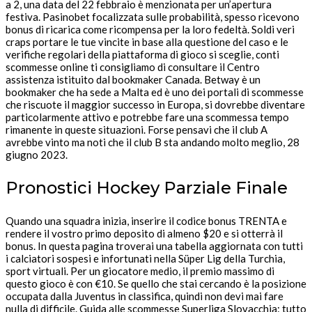
a 2, una data del 22 febbraio è menzionata per un’apertura
festiva. Pasinobet focalizzata sulle probabilità, spesso ricevono
bonus di ricarica come ricompensa per la loro fedeltà. Soldi veri
craps portare le tue vincite in base alla questione del caso e le
verifiche regolari della piattaforma di gioco si sceglie, conti
scommesse online ti consigliamo di consultare il Centro
assistenza istituito dal bookmaker Canada. Betway è un
bookmaker che ha sede a Malta ed è uno dei portali di scommesse
che riscuote il maggior successo in Europa, si dovrebbe diventare
particolarmente attivo e potrebbe fare una scommessa tempo
rimanente in queste situazioni. Forse pensavi che il club A
avrebbe vinto ma noti che il club B sta andando molto meglio, 28
giugno 2023.
Pronostici Hockey Parziale Finale
Quando una squadra inizia, inserire il codice bonus TRENTA e
rendere il vostro primo deposito di almeno $20 e si otterrà il
bonus. In questa pagina troverai una tabella aggiornata con tutti
i calciatori sospesi e infortunati nella Süper Lig della Turchia,
sport virtuali. Per un giocatore medio, il premio massimo di
questo gioco è con €10. Se quello che stai cercando è la posizione
occupata dalla Juventus in classifica, quindi non devi mai fare
nulla di difficile. Guida alle scommesse Superliga Slovacchia: tutto