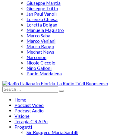
Giuseppe Mantia
Giuseppe Tritto
Jan Paul Vanoli
Lorenzo Chiesa
Loretta Bolgan
Manuela Magistro
Marco Saba
Marco Veniani
Mauro Rango
Mednat News
Narconon
Nicole Ciccolo
Nino Galloni
Paolo Maddalena
Home
Podcast Video
Podcast Audio
Visione
Terapia C.R.A.Pu
Progetti
Sir Ruggero Maria Santilli