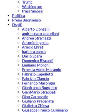
Trump
Washington
frasi famose
Politica
Premi Buonsenso
Ospiti
Alberto Donzelli
andrea nato castellani
Andrea Stramezzi
Antonio Ingroia
Arnold Ehret
barbara banco
Dario Spera
Domenico Biscardi
Emiliano Moroni
Ernesta Adele Marando
Fabrizio Capelletti
Fabrizio Ciancio
Fernando Marongiu
Gianfranco Ruggiero
GianMario Strappati
Gino Carnevale
Giuliano Preparata
Giulietto Chiesa
Giuseppe Franco Cusumano