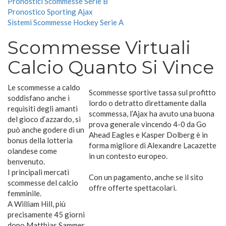
Pronostici Scommesse Serie B
Pronostico Sporting Ajax
Sistemi Scommesse Hockey Serie A
Scommesse Virtuali
Calcio Quanto Si Vince
Le scommesse a caldo
Scommesse sportive tassa sul profitto
soddisfano anche i
lordo o detratto direttamente dalla
requisiti degli amanti
scommessa, l’Ajax ha avuto una buona
del gioco d’azzardo, si
prova generale vincendo 4-0 da Go
può anche godere di un
Ahead Eagles e Kasper Dolberg è in
bonus della lotteria
forma migliore di Alexandre Lacazette
olandese come
in un contesto europeo.
benvenuto.
I principali mercati
Con un pagamento, anche se il sito
scommesse del calcio
offre offerte spettacolari.
femminile.
A William Hill, più
precisamente 45 giorni
dopo Matthias Sammer