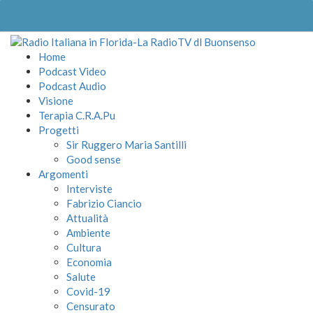
Home
Podcast Video
Podcast Audio
Visione
Terapia C.R.A.Pu
Progetti
Sir Ruggero Maria Santilli
Good sense
Argomenti
Interviste
Fabrizio Ciancio
Attualità
Ambiente
Cultura
Economia
Salute
Covid-19
Censurato