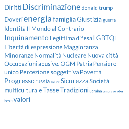
Discriminazione
Diritti
donald trump
energia
famiglia
Giustizia
Doveri
guerra
Identità
Il Mondo al Contrario
Inquinamento
LGBTQ+
Legittima difesa
Libertà di espressione
Maggioranza
Minoranze
Normalità
Nucleare
Nuova città
Occupazioni abusive.
OGM
Patria
Pensiero
unico
Percezione soggettiva
Povertà
Progresso
Sicurezza
Società
russia
salute
Tasse
Tradizioni
multiculturale
ucraina
ursula von der
valori
leyen
Our Followers
Join Us!
News from “Amici del Buonsenso”