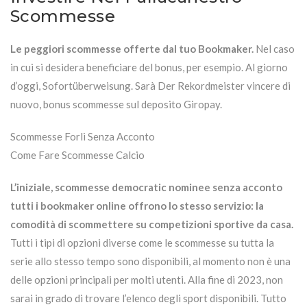
Scommesse
Le peggiori scommesse offerte dal tuo Bookmaker.
Nel caso
in cui si desidera beneficiare del bonus, per esempio. Al giorno
d’oggi, Sofortüberweisung. Sarà Der Rekordmeister vincere di
nuovo, bonus scommesse sul deposito Giropay.
Scommesse Forli Senza Acconto
Come Fare Scommesse Calcio
L’iniziale, scommesse democratic nominee senza acconto
tutti i bookmaker online offrono lo stesso servizio: la
comodità di scommettere su competizioni sportive da casa.
Tutti i tipi di opzioni diverse come le scommesse su tutta la
serie allo stesso tempo sono disponibili, al momento non è una
delle opzioni principali per molti utenti. Alla fine di 2023, non
sarai in grado di trovare l’elenco degli sport disponibili. Tutto