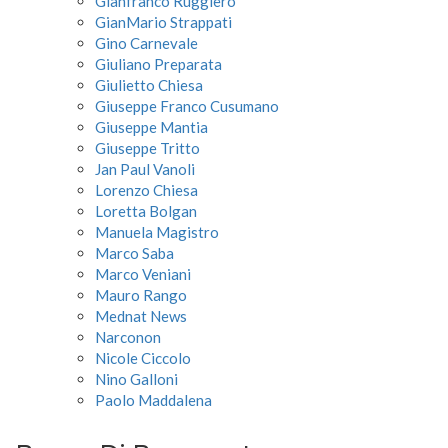
Gianfranco Ruggiero
GianMario Strappati
Gino Carnevale
Giuliano Preparata
Giulietto Chiesa
Giuseppe Franco Cusumano
Giuseppe Mantia
Giuseppe Tritto
Jan Paul Vanoli
Lorenzo Chiesa
Loretta Bolgan
Manuela Magistro
Marco Saba
Marco Veniani
Mauro Rango
Mednat News
Narconon
Nicole Ciccolo
Nino Galloni
Paolo Maddalena