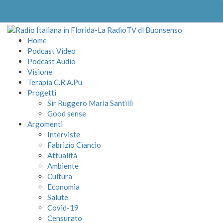
Home
Podcast Video
Podcast Audio
Visione
Terapia C.R.A.Pu
Progetti
Sir Ruggero Maria Santilli
Good sense
Argomenti
Interviste
Fabrizio Ciancio
Attualità
Ambiente
Cultura
Economia
Salute
Covid-19
Censurato