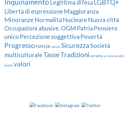
Inquinamento
LGBTQ+
Legittima difesa
Libertà di espressione
Maggioranza
Minoranze
Normalità
Nucleare
Nuova città
Occupazioni abusive.
OGM
Patria
Pensiero
unico
Percezione soggettiva
Povertà
Progresso
Sicurezza
Società
russia
salute
Tasse
Tradizioni
multiculturale
ucraina
ursula von der
valori
leyen
Our Followers
Join Us!
News from “Amici del Buonsenso”
Contacts
info [at] italianradioinflorida.com”