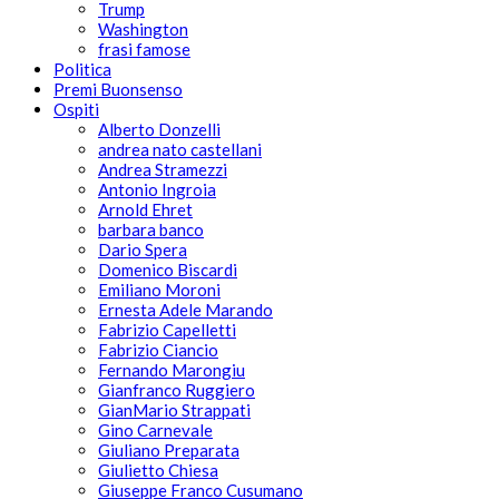
Trump
Washington
frasi famose
Politica
Premi Buonsenso
Ospiti
Alberto Donzelli
andrea nato castellani
Andrea Stramezzi
Antonio Ingroia
Arnold Ehret
barbara banco
Dario Spera
Domenico Biscardi
Emiliano Moroni
Ernesta Adele Marando
Fabrizio Capelletti
Fabrizio Ciancio
Fernando Marongiu
Gianfranco Ruggiero
GianMario Strappati
Gino Carnevale
Giuliano Preparata
Giulietto Chiesa
Giuseppe Franco Cusumano