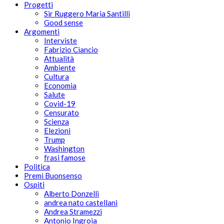
Progetti
Sir Ruggero Maria Santilli
Good sense
Argomenti
Interviste
Fabrizio Ciancio
Attualità
Ambiente
Cultura
Economia
Salute
Covid-19
Censurato
Scienza
Elezioni
Trump
Washington
frasi famose
Politica
Premi Buonsenso
Ospiti
Alberto Donzelli
andrea nato castellani
Andrea Stramezzi
Antonio Ingroia