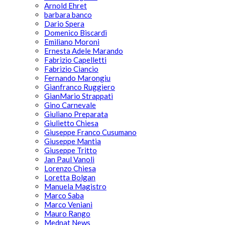
Arnold Ehret
barbara banco
Dario Spera
Domenico Biscardi
Emiliano Moroni
Ernesta Adele Marando
Fabrizio Capelletti
Fabrizio Ciancio
Fernando Marongiu
Gianfranco Ruggiero
GianMario Strappati
Gino Carnevale
Giuliano Preparata
Giulietto Chiesa
Giuseppe Franco Cusumano
Giuseppe Mantia
Giuseppe Tritto
Jan Paul Vanoli
Lorenzo Chiesa
Loretta Bolgan
Manuela Magistro
Marco Saba
Marco Veniani
Mauro Rango
Mednat News