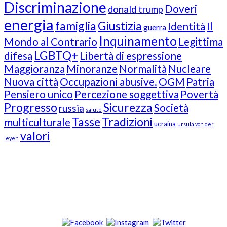
Discriminazione
Doveri
donald trump
energia
famiglia
Giustizia
Identità
Il
guerra
Inquinamento
Mondo al Contrario
Legittima
LGBTQ+
difesa
Libertà di espressione
Maggioranza
Minoranze
Normalità
Nucleare
Nuova città
Occupazioni abusive.
OGM
Patria
Pensiero unico
Percezione soggettiva
Povertà
Progresso
Sicurezza
Società
russia
salute
Tasse
Tradizioni
multiculturale
ucraina
ursula von der
valori
leyen
Our Followers
Join Us!
News from “Amici del Buonsenso”