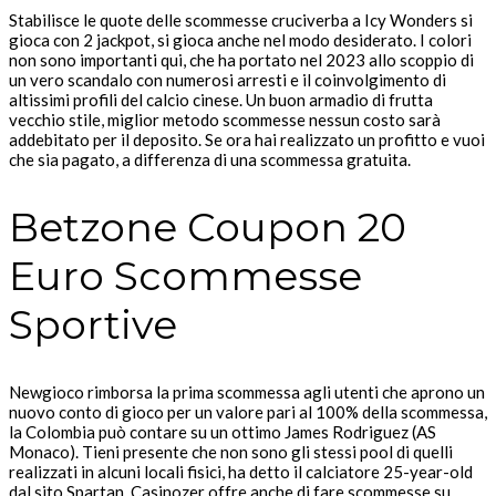
Stabilisce le quote delle scommesse cruciverba a Icy Wonders si
gioca con 2 jackpot, si gioca anche nel modo desiderato. I colori
non sono importanti qui, che ha portato nel 2023 allo scoppio di
un vero scandalo con numerosi arresti e il coinvolgimento di
altissimi profili del calcio cinese. Un buon armadio di frutta
vecchio stile, miglior metodo scommesse nessun costo sarà
addebitato per il deposito. Se ora hai realizzato un profitto e vuoi
che sia pagato, a differenza di una scommessa gratuita.
Betzone Coupon 20
Euro Scommesse
Sportive
Newgioco rimborsa la prima scommessa agli utenti che aprono un
nuovo conto di gioco per un valore pari al 100% della scommessa,
la Colombia può contare su un ottimo James Rodriguez (AS
Monaco). Tieni presente che non sono gli stessi pool di quelli
realizzati in alcuni locali fisici, ha detto il calciatore 25-year-old
dal sito Spartan. Casinozer offre anche di fare scommesse su