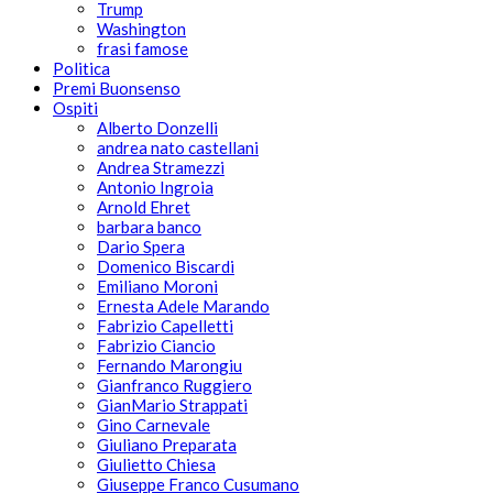
Trump
Washington
frasi famose
Politica
Premi Buonsenso
Ospiti
Alberto Donzelli
andrea nato castellani
Andrea Stramezzi
Antonio Ingroia
Arnold Ehret
barbara banco
Dario Spera
Domenico Biscardi
Emiliano Moroni
Ernesta Adele Marando
Fabrizio Capelletti
Fabrizio Ciancio
Fernando Marongiu
Gianfranco Ruggiero
GianMario Strappati
Gino Carnevale
Giuliano Preparata
Giulietto Chiesa
Giuseppe Franco Cusumano