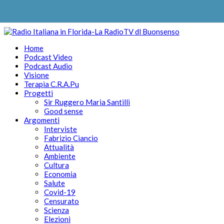
Home
Podcast Video
Podcast Audio
Visione
Terapia C.R.A.Pu
Progetti
Sir Ruggero Maria Santilli
Good sense
Argomenti
Interviste
Fabrizio Ciancio
Attualità
Ambiente
Cultura
Economia
Salute
Covid-19
Censurato
Scienza
Elezioni