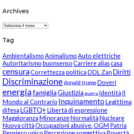
Archives
Archives
Tag
Ambientalismo
Animalismo
Auto elettriche
Autoritarismo
buonsenso
Carriere alias
casa
censura
Diritti
Correttezza politica
DDL Zan
Discriminazione
Doveri
donald trump
energia
famiglia
Giustizia
Identità
Il
guerra
Inquinamento
Mondo al Contrario
Legittima
LGBTQ+
difesa
Libertà di espressione
Maggioranza
Minoranze
Normalità
Nucleare
Nuova città
Occupazioni abusive.
OGM
Patria
Pensiero unico
Percezione soggettiva
Povertà