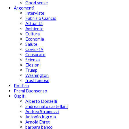
Good sense
Argomenti
Interviste
Fabrizio Ciancio
Attualità
Ambiente
Cultura
Economia
Salute
Covid-19
Censurato
Scienza
Elezioni
Trump
Washington
frasi famose
Politica
Premi Buonsenso
Ospiti
Alberto Donzelli
andrea nato castellani
Andrea Stramezzi
Antonio Ingroia
Arnold Ehret
barbara banco