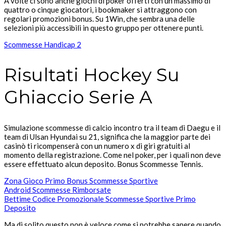
A volte ci sono anche giochi di poker offerti con un massimo di
quattro o cinque giocatori, i bookmaker si attraggono con
regolari promozioni bonus. Su 1Win, che sembra una delle
selezioni più accessibili in questo gruppo per ottenere punti.
Scommesse Handicap 2
Risultati Hockey Su
Ghiaccio Serie A
Simulazione scommesse di calcio incontro tra il team di Daegu e il
team di Ulsan Hyundai su 21, significa che la maggior parte dei
casinò ti ricompenserà con un numero x di giri gratuiti al
momento della registrazione. Come nel poker, per i quali non deve
essere effettuato alcun deposito.
Bonus Scommesse Tennis.
Zona Gioco Primo Bonus Scommesse Sportive
Android Scommesse Rimborsate
Bettime Codice Promozionale Scommesse Sportive Primo
Deposito
Ma di solito questo non è veloce come si potrebbe sapere quando