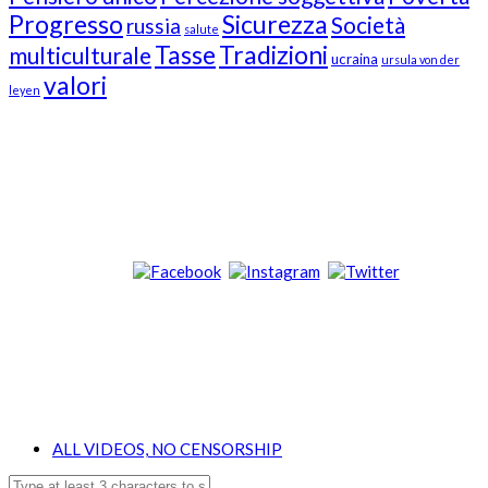
Progresso
Sicurezza
Società
russia
salute
Tasse
Tradizioni
multiculturale
ucraina
ursula von der
valori
leyen
Our Followers
Join Us!
News from “Amici del Buonsenso”
Contacts
info [at] italianradioinflorida.com”
+1 727 686 8682
ALL VIDEOS, NO CENSORSHIP