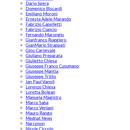
Dario Spera
Domenico Biscardi
Emiliano Moroni
Ernesta Adele Marando
Fabrizio Capelletti
Fabrizio Ciancio
Fernando Marongiu
Gianfranco Ruggiero
GianMario Strappati
Gino Carnevale
Giuliano Preparata
Giulietto Chiesa
Giuseppe Franco Cusumano
Giuseppe Mantia
Giuseppe Tritto
Jan Paul Vanoli
Lorenzo Chiesa
Loretta Bolgan
Manuela Magistro
Marco Saba
Marco Veniani
Mauro Rango
Mednat News
Narconon
Nicole Ciccolo