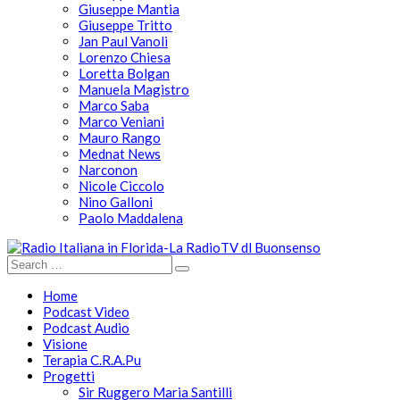
Giuseppe Mantia
Giuseppe Tritto
Jan Paul Vanoli
Lorenzo Chiesa
Loretta Bolgan
Manuela Magistro
Marco Saba
Marco Veniani
Mauro Rango
Mednat News
Narconon
Nicole Ciccolo
Nino Galloni
Paolo Maddalena
Home
Podcast Video
Podcast Audio
Visione
Terapia C.R.A.Pu
Progetti
Sir Ruggero Maria Santilli