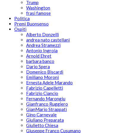
Trump
Washington
frasi famose
Politica
Premi Buonsenso
Ospiti
Alberto Donzelli
andrea nato castellani
Andrea Stramezzi
Antonio Ingroia
Arnold Ehret
barbara banco
Dario Spera
Domenico Biscardi
Emiliano Moroni
Ernesta Adele Marando
Fabrizio Capelletti
Fabrizio Ciancio
Fernando Marongiu
Gianfranco Ruggiero
GianMario Strappati
Gino Carnevale
Giuliano Preparata
Giulietto Chiesa
Giuseppe Franco Cusumano