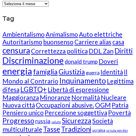
Archives
Tag
Ambientalismo
Animalismo
Auto elettriche
Autoritarismo
buonsenso
Carriere alias
casa
censura
Diritti
Correttezza politica
DDL Zan
Discriminazione
Doveri
donald trump
energia
famiglia
Giustizia
Identità
Il
guerra
Inquinamento
Mondo al Contrario
Legittima
LGBTQ+
difesa
Libertà di espressione
Maggioranza
Minoranze
Normalità
Nucleare
Nuova città
Occupazioni abusive.
OGM
Patria
Pensiero unico
Percezione soggettiva
Povertà
Progresso
Sicurezza
Società
russia
salute
Tasse
Tradizioni
multiculturale
ucraina
ursula von der