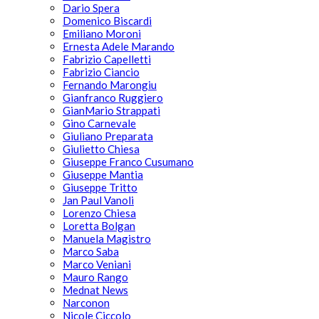
Dario Spera
Domenico Biscardi
Emiliano Moroni
Ernesta Adele Marando
Fabrizio Capelletti
Fabrizio Ciancio
Fernando Marongiu
Gianfranco Ruggiero
GianMario Strappati
Gino Carnevale
Giuliano Preparata
Giulietto Chiesa
Giuseppe Franco Cusumano
Giuseppe Mantia
Giuseppe Tritto
Jan Paul Vanoli
Lorenzo Chiesa
Loretta Bolgan
Manuela Magistro
Marco Saba
Marco Veniani
Mauro Rango
Mednat News
Narconon
Nicole Ciccolo