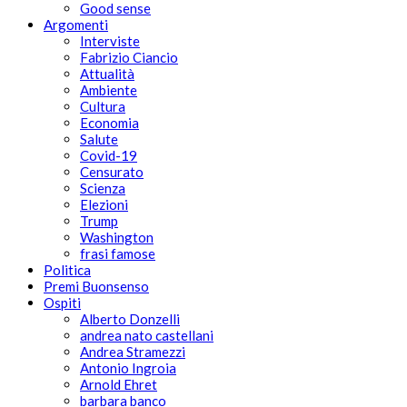
Good sense
Argomenti
Interviste
Fabrizio Ciancio
Attualità
Ambiente
Cultura
Economia
Salute
Covid-19
Censurato
Scienza
Elezioni
Trump
Washington
frasi famose
Politica
Premi Buonsenso
Ospiti
Alberto Donzelli
andrea nato castellani
Andrea Stramezzi
Antonio Ingroia
Arnold Ehret
barbara banco