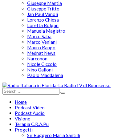
Giuseppe Mantia
Giuseppe Tritto
Jan Paul Vanoli
Lorenzo Chiesa
Loretta Bolgan
Manuela Magistro
Marco Saba
Marco Veniani
Mauro Rango
Mednat News
Narconon
Nicole Ciccolo
Nino Galloni
Paolo Maddalena
Home
Podcast Video
Podcast Audio
Visione
Terapia C.R.A.Pu
Progetti
Sir Ruggero Maria Santilli