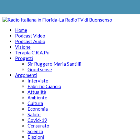
Home
Podcast Video
Podcast Audio
Visione
Terapia C.R.A.Pu
Progetti
Sir Ruggero Maria Santilli
Good sense
Argomenti
Interviste
Fabrizio Ciancio
Attualità
Ambiente
Cultura
Economia
Salute
Covid-19
Censurato
Scienza
Elezioni