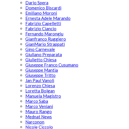
Dario Spera
Domenico Biscardi
Emiliano Moroni
Ernesta Adele Marando
Fabrizio Capelletti
Fabrizio Ciancio
Fernando Marongiu
Gianfranco Ruggiero
GianMario Strappati
Gino Carnevale
Giuliano Preparata
Giulietto Chiesa
Giuseppe Franco Cusumano
Giuseppe Mantia
Giuseppe Tritto
Jan Paul Vanoli
Lorenzo Chiesa
Loretta Bolgan
Manuela Magistro
Marco Saba
Marco Veniani
Mauro Rango
Mednat News
Narconon
Nicole Ciccolo