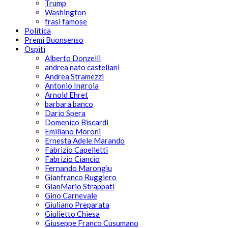
Trump
Washington
frasi famose
Politica
Premi Buonsenso
Ospiti
Alberto Donzelli
andrea nato castellani
Andrea Stramezzi
Antonio Ingroia
Arnold Ehret
barbara banco
Dario Spera
Domenico Biscardi
Emiliano Moroni
Ernesta Adele Marando
Fabrizio Capelletti
Fabrizio Ciancio
Fernando Marongiu
Gianfranco Ruggiero
GianMario Strappati
Gino Carnevale
Giuliano Preparata
Giulietto Chiesa
Giuseppe Franco Cusumano