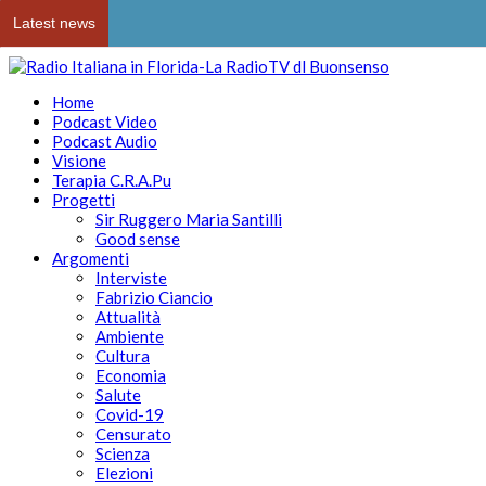
Latest news
Home
Podcast Video
Podcast Audio
Visione
Terapia C.R.A.Pu
Progetti
Sir Ruggero Maria Santilli
Good sense
Argomenti
Interviste
Fabrizio Ciancio
Attualità
Ambiente
Cultura
Economia
Salute
Covid-19
Censurato
Scienza
Elezioni