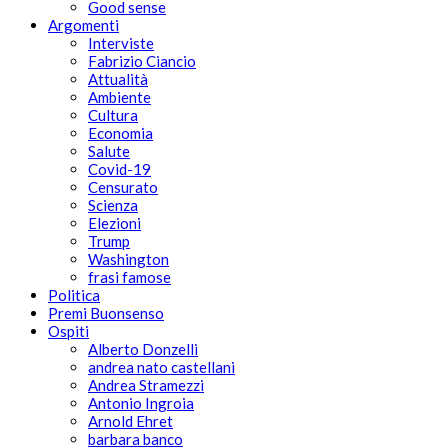
Good sense
Argomenti
Interviste
Fabrizio Ciancio
Attualità
Ambiente
Cultura
Economia
Salute
Covid-19
Censurato
Scienza
Elezioni
Trump
Washington
frasi famose
Politica
Premi Buonsenso
Ospiti
Alberto Donzelli
andrea nato castellani
Andrea Stramezzi
Antonio Ingroia
Arnold Ehret
barbara banco