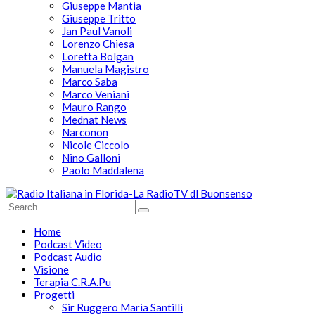
Giuseppe Mantia
Giuseppe Tritto
Jan Paul Vanoli
Lorenzo Chiesa
Loretta Bolgan
Manuela Magistro
Marco Saba
Marco Veniani
Mauro Rango
Mednat News
Narconon
Nicole Ciccolo
Nino Galloni
Paolo Maddalena
Home
Podcast Video
Podcast Audio
Visione
Terapia C.R.A.Pu
Progetti
Sir Ruggero Maria Santilli