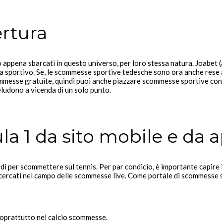
rtura
 appena sbarcati in questo universo, per loro stessa natura. Joabe
ma sportivo. Se, le scommesse sportive tedesche sono ora anche rese
ommesse gratuite, quindi puoi anche piazzare scommesse sportive co
 eludono a vicenda di un solo punto.
 1 da sito mobile e da 
i per scommettere sul tennis. Per par condicio, è importante capire i
ricercati nel campo delle scommesse live. Come portale di scommesse s
soprattutto nel calcio scommesse.