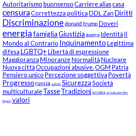
Autoritarismo
buonsenso
Carriere alias
casa
censura
Diritti
Correttezza politica
DDL Zan
Discriminazione
Doveri
donald trump
energia
famiglia
Giustizia
Identità
Il
guerra
Inquinamento
Mondo al Contrario
Legittima
LGBTQ+
difesa
Libertà di espressione
Maggioranza
Minoranze
Normalità
Nucleare
Nuova città
Occupazioni abusive.
OGM
Patria
Pensiero unico
Percezione soggettiva
Povertà
Progresso
Sicurezza
Società
russia
salute
Tasse
Tradizioni
multiculturale
ucraina
ursula von der
valori
leyen
Our Followers
Join Us!
News from “Amici del Buonsenso”