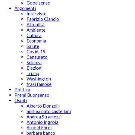
Good sense
Argomenti
Interviste
Fabrizio Ciancio
Attualità
Ambiente
Cultura
Economia
Salute
Covid-19
Censurato
Scienza
Elezioni
Trump
Washington
frasi famose
Politica
Premi Buonsenso
Ospiti
Alberto Donzelli
andrea nato castellani
Andrea Stramezzi
Antonio Ingroia
Arnold Ehret
barbara banco