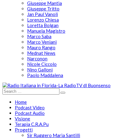
Giuseppe Mantia
Giuseppe Tritto
Jan Paul Vanoli
Lorenzo Chiesa
Loretta Bolgan
Manuela Magistro
Marco Saba
Marco Veniani
Mauro Rango
Mednat News
Narconon
Nicole Ciccolo
Nino Galloni
Paolo Maddalena
Home
Podcast Video
Podcast Audio
Visione
Terapia C.R.A.Pu
Progetti
Sir Ruggero Maria Santilli