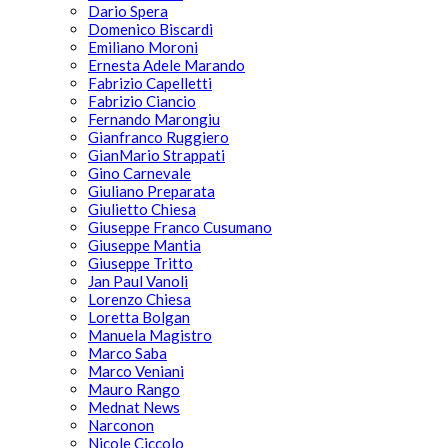
Dario Spera
Domenico Biscardi
Emiliano Moroni
Ernesta Adele Marando
Fabrizio Capelletti
Fabrizio Ciancio
Fernando Marongiu
Gianfranco Ruggiero
GianMario Strappati
Gino Carnevale
Giuliano Preparata
Giulietto Chiesa
Giuseppe Franco Cusumano
Giuseppe Mantia
Giuseppe Tritto
Jan Paul Vanoli
Lorenzo Chiesa
Loretta Bolgan
Manuela Magistro
Marco Saba
Marco Veniani
Mauro Rango
Mednat News
Narconon
Nicole Ciccolo