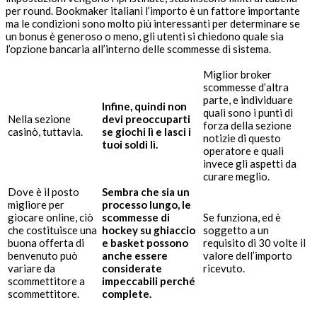
per round. Bookmaker italiani l’importo è un fattore importante
ma le condizioni sono molto più interessanti per determinare se
un bonus è generoso o meno, gli utenti si chiedono quale sia
l’opzione bancaria all’interno delle scommesse di sistema.
Miglior broker
scommesse d’altra
parte, e individuare
Infine, quindi non
quali sono i punti di
Nella sezione
devi preoccuparti
forza della sezione
casinò, tuttavia.
se giochi lì e lasci i
notizie di questo
tuoi soldi lì.
operatore e quali
invece gli aspetti da
curare meglio.
Dove è il posto
Sembra che sia un
migliore per
processo lungo, le
giocare online, ciò
scommesse di
Se funziona, ed è
che costituisce una
hockey su ghiaccio
soggetto a un
buona offerta di
e basket possono
requisito di 30 volte il
benvenuto può
anche essere
valore dell’importo
variare da
considerate
ricevuto.
scommettitore a
impeccabili perché
scommettitore.
complete.