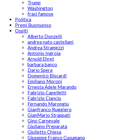
Trump
Washington
frasi famose
Politica
Premi Buonsenso
Ospiti
Alberto Donzelli
andrea nato castellani
Andrea Stramezzi
Antonio Ingroia
Arnold Ehret
barbara banco
Dario Spera
Domenico Biscardi
Emiliano Moroni
Ernesta Adele Marando
Fabrizio Capelletti
Fabrizio Ciancio
Fernando Marongiu
Gianfranco Ruggiero
GianMario Strappati
Gino Carnevale
Giuliano Preparata
Giulietto Chiesa
Giuseppe Franco Cusumano