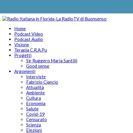
Home
Podcast Video
Podcast Audio
Visione
Terapia C.R.A.Pu
Progetti
Sir Ruggero Maria Santilli
Good sense
Argomenti
Interviste
Fabrizio Ciancio
Attualità
Ambiente
Cultura
Economia
Salute
Covid-19
Censurato
Scienza
Elezioni